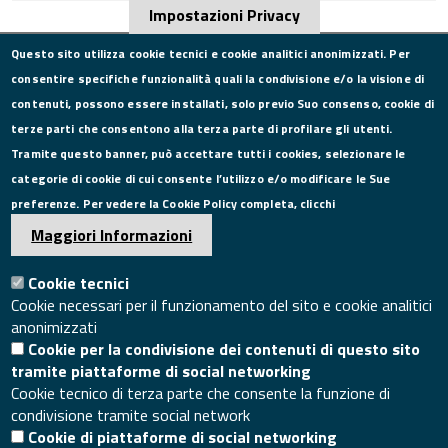
Impostazioni Privacy
Questo sito utilizza cookie tecnici e cookie analitici anonimizzati. Per
consentire specifiche funzionalità quali la condivisione e/o la visione di
CONTATTI
contenuti, possono essere installati, solo previo Suo consenso, cookie di
terze parti che consentono alla terza parte di profilare gli utenti.
Via Roma, 75, 81100 Caserta
Tramite questo banner, può accettare tutti i cookies, selezionare le
Tel. 0823249111
categorie di cookie di cui consente l’utilizzo e/o modificare le Sue
Pec:
camera.commercio.caserta@ce.legalmail.camcom.it
preferenze. Per vedere la Cookie Policy completa, clicchi
Email:
info@ce.camcom.it
DATI PER LA FATTURAZIONE
Maggiori Informazioni
Cookie tecnici
P.I. 00908580616
Cookie necessari per il funzionamento del sito e cookie analitici
C.F. 80004270619
anonimizzati
Codice Univoco Ufficio UFXYA1
Cookie per la condivisione dei contenuti di questo sito
SEGUICI SU
tramite piattaforme di social networking
Cookie tecnico di terza parte che consente la funzione di
condivisione tramite social network
Cookie di piattaforme di social networking