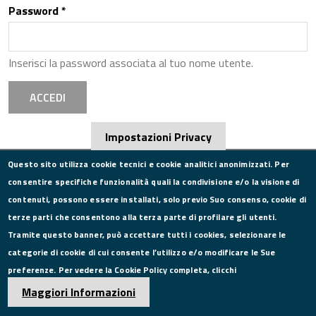
Password
*
Inserisci la password associata al tuo nome utente.
ACCEDI
Impostazioni Privacy
Questo sito utilizza cookie tecnici e cookie analitici anonimizzati. Per
consentire specifiche funzionalità quali la condivisione e/o la visione di
CONTATTI
contenuti, possono essere installati, solo previo Suo consenso, cookie di
terze parti che consentono alla terza parte di profilare gli utenti.
Via Roma, 75, 81100 Caserta
Tramite questo banner, può accettare tutti i cookies, selezionare le
Tel. 0823249111
categorie di cookie di cui consente l’utilizzo e/o modificare le Sue
Pec:
camera.commercio.caserta@ce.legalmail.camcom.it
preferenze. Per vedere la Cookie Policy completa, clicchi
Email:
info@ce.camcom.it
DATI PER LA FATTURAZIONE
Maggiori Informazioni