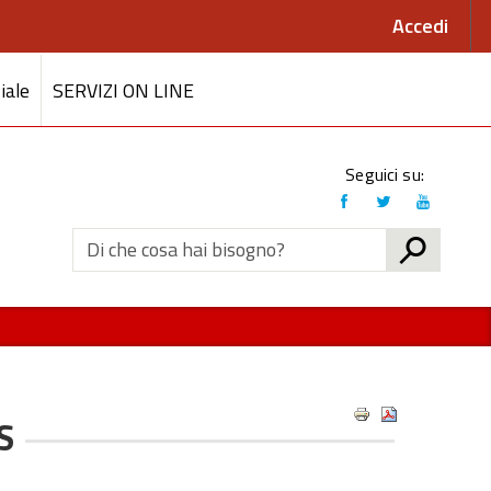
Accedi
iale
SERVIZI ON LINE
Link
Seguici su:
social
CERCA
S