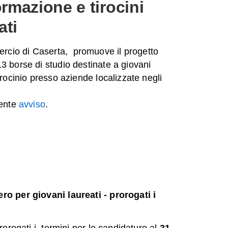
rmazione e tirocini
ati
rcio di Caserta, promuove il progetto
3 borse di studio destinate a giovani
irocinio presso aziende localizzate negli
uente
avviso
.
ero per giovani laureati - prorogati i
prorogati i termini per le candidature al
31