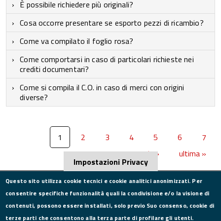
È possibile richiedere più originali?
Cosa occorre presentare se esporto pezzi di ricambio?
Come va compilato il foglio rosa?
Come comportarsi in caso di particolari richieste nei
crediti documentari?
Come si compila il C.O. in caso di merci con origini
diverse?
1
2
3
4
5
6
7
seguente ›
ultima »
Impostazioni Privacy
Questo sito utilizza cookie tecnici e cookie analitici anonimizzati. Per
consentire specifiche funzionalità quali la condivisione e/o la visione di
CONTATTI
contenuti, possono essere installati, solo previo Suo consenso, cookie di
terze parti che consentono alla terza parte di profilare gli utenti.
Via Roma, 75, 81100 Caserta