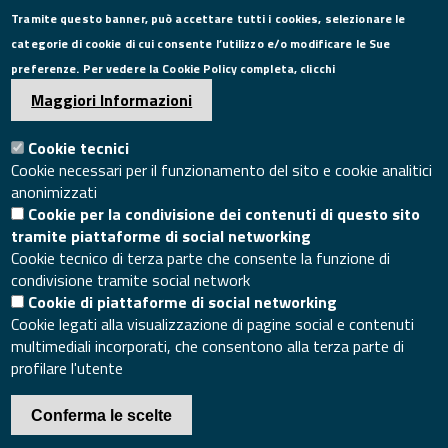
Tramite questo banner, può accettare tutti i cookies, selezionare le
Tel. 0823249111
categorie di cookie di cui consente l’utilizzo e/o modificare le Sue
Pec:
camera.commercio.caserta@ce.legalmail.camcom.it
preferenze. Per vedere la Cookie Policy completa, clicchi
Email:
info@ce.camcom.it
DATI PER LA FATTURAZIONE
Maggiori Informazioni
Cookie tecnici
P.I. 00908580616
Cookie necessari per il funzionamento del sito e cookie analitici
C.F. 80004270619
anonimizzati
Codice Univoco Ufficio UFXYA1
Cookie per la condivisione dei contenuti di questo sito
SEGUICI SU
tramite piattaforme di social networking
Cookie tecnico di terza parte che consente la funzione di
condivisione tramite social network
Cookie di piattaforme di social networking
Cookie legati alla visualizzazione di pagine social e contenuti
multimediali incorporati, che consentono alla terza parte di
SITO WEB
profilare l'utente
Mappa del sito
Accesso redazione sito
Conferma le scelte
Area riservata