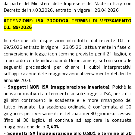
da parte del Ministero delle Imprese e del Made in Italy con
Decreto del 17.03.2026, entrato in vigore il 28.04.2026.
ATTENZIONE: ISA PROROGA TERMINI DI VERSAMENTO
D.L. 89/2026
In relazione alle disposizioni introdotte dal recente D.L. n.
89/2026 entrato in vigore il 23.05.26 , attualmente in fase di
conversione in legge (con termine previsto per il 21 luglio), e
in accordo con le indicazioni di Unioncamere, si forniscono le
seguenti precisazioni per chiarire i dubbi interpretativi
sull'applicazione delle maggiorazioni al versamento del diritto
annuale 2026:
-
Soggetti NON ISA (maggiorazione invariata)
: Poiché la
nuova normativa fa riferimento ai soli soggetti ISA, per tutti
gli altri contribuenti le scadenze e le more rimangono del
tutto invariate. La scadenza ordinaria è confermata al 30
giugno e, per i versamenti effettuati nei 30 giorni successivi
(fino al 30 luglio), si continua ad applicare la consueta
maggiorazione dello
0,40%
-
Soggetti ISA (maggiorazione allo 0,80% e termine al 20