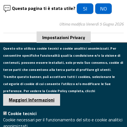
Questa pagina ti è stata utile?
SI
NO
Ultima modifica: Venerdì 5 Giugno 2026
Impostazioni Privacy
Questo sito utilizza cookie tecnici e cookie analitici anonimizzati. Per
consentire specifiche funzionalità quali la condivisione e/o la visione di
CONTATTI
contenuti, possono essere installati, solo previo Suo consenso, cookie di
terze parti che consentono alla terza parte di profilare gli utenti.
Via Roma, 75, 81100 Caserta
Tramite questo banner, può accettare tutti i cookies, selezionare le
Tel. 0823249111
categorie di cookie di cui consente l’utilizzo e/o modificare le Sue
Pec:
camera.commercio.caserta@ce.legalmail.camcom.it
preferenze. Per vedere la Cookie Policy completa, clicchi
Email:
info@ce.camcom.it
DATI PER LA FATTURAZIONE
Maggiori Informazioni
Cookie tecnici
P.I. 00908580616
Cookie necessari per il funzionamento del sito e cookie analitici
C.F. 80004270619
anonimizzati