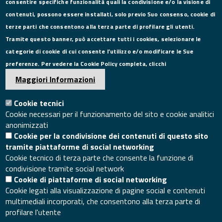
consentire specifiche funzionalità quali la condivisione e/o la visione di
CONTATTI
contenuti, possono essere installati, solo previo Suo consenso, cookie di
terze parti che consentono alla terza parte di profilare gli utenti.
Via Roma, 75, 81100 Caserta
Tramite questo banner, può accettare tutti i cookies, selezionare le
Tel. 0823249111
categorie di cookie di cui consente l’utilizzo e/o modificare le Sue
Pec:
camera.commercio.caserta@ce.legalmail.camcom.it
preferenze. Per vedere la Cookie Policy completa, clicchi
Email:
info@ce.camcom.it
DATI PER LA FATTURAZIONE
Maggiori Informazioni
Cookie tecnici
P.I. 00908580616
Cookie necessari per il funzionamento del sito e cookie analitici
C.F. 80004270619
anonimizzati
Codice Univoco Ufficio UFXYA1
Cookie per la condivisione dei contenuti di questo sito
SEGUICI SU
tramite piattaforme di social networking
Cookie tecnico di terza parte che consente la funzione di
condivisione tramite social network
Cookie di piattaforme di social networking
Cookie legati alla visualizzazione di pagine social e contenuti
multimediali incorporati, che consentono alla terza parte di
SITO WEB
profilare l'utente
Mappa del sito