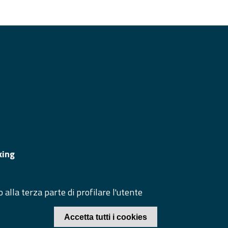
GUICI SU
TO WEB
ppa del sito
king
cesso redazione sito
ea riservata
 alla terza parte di profilare l'utente
© 2020 Camera di Commercio di Caserta
Accetta tutti i cookies