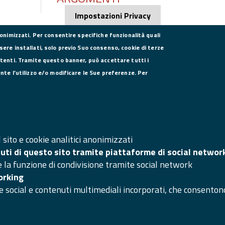
Impostazioni Privacy
nonimizzati. Per consentire specifiche funzionalità quali
sere installati, solo previo Suo consenso, cookie di terze
utenti. Tramite questo banner, può accettare tutti i
DATI PER LA FATTURAZIONE
SE
ente l’utilizzo e/o modificare le Sue preferenze. Per
P.I. 00908580616
C.F. 80004270619
Codice Univoco Ufficio UFXYA1
SI
Ma
sito e cookie analitici anonimizzati
nuti di questo sito tramite piattaforme di social networ
Ac
e la funzione di condivisione tramite social network
Ar
orking
e social e contenuti multimediali incorporati, che consentono