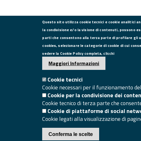
Questo sito utilizza cookie tecnici e cookie analitici a
la condivisione e/o la visione di contenuti, possono es
parti che consentono alla terza parte di profilare gli 
CONTATTI
cookies, selezionare le categorie di cookie di cui cons
vedere la Cookie Policy completa, clicchi
Via Roma, 75, 81100 Caserta
Maggiori Informazioni
Tel. 0823249111
Pec:
Cookie tecnici
camera.commercio.caserta@ce.legalmail.camcom.it
Cookie necessari per il funzionamento del 
Email:
info@ce.camcom.it
Cookie per la condivisione dei conte
Cookie tecnico di terza parte che consent
Cookie di piattaforme di social netw
Cookie legati alla visualizzazione di pagin
Conferma le scelte