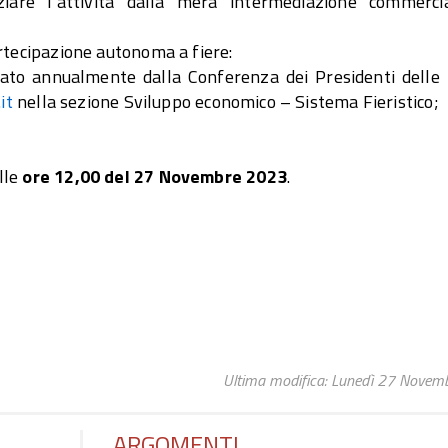
iare l’attività dalla mera intermediazione commerci
artecipazione autonoma a fiere:
icato annualmente dalla Conferenza dei Presidenti delle 
it
nella sezione Sviluppo economico – Sistema Fieristico;
lle
ore 12,00 del 27 Novembre 2023
.
Ultima modifica: Lunedì 27 Novem
ARGOMENTI