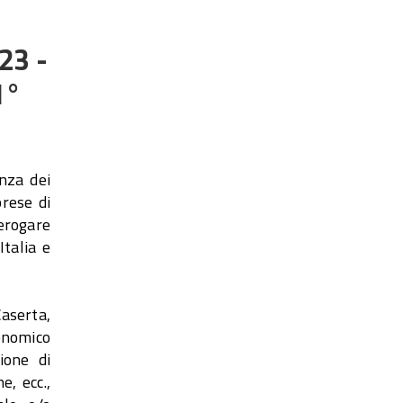
23 -
1°
nza dei
prese di
erogare
Italia e
Caserta,
conomico
ione di
e, ecc.,