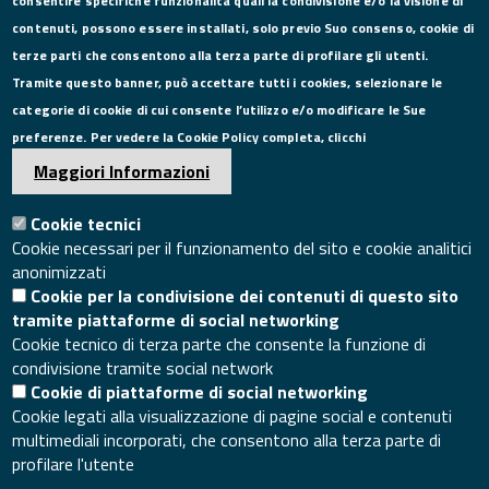
consentire specifiche funzionalità quali la condivisione e/o la visione di
CONTATTI
contenuti, possono essere installati, solo previo Suo consenso, cookie di
terze parti che consentono alla terza parte di profilare gli utenti.
Via Roma, 75, 81100 Caserta
Tramite questo banner, può accettare tutti i cookies, selezionare le
Tel. 0823249111
categorie di cookie di cui consente l’utilizzo e/o modificare le Sue
Pec:
camera.commercio.caserta@ce.legalmail.camcom.it
preferenze. Per vedere la Cookie Policy completa, clicchi
Email:
info@ce.camcom.it
DATI PER LA FATTURAZIONE
Maggiori Informazioni
Cookie tecnici
P.I. 00908580616
Cookie necessari per il funzionamento del sito e cookie analitici
C.F. 80004270619
anonimizzati
Codice Univoco Ufficio UFXYA1
Cookie per la condivisione dei contenuti di questo sito
SEGUICI SU
tramite piattaforme di social networking
Cookie tecnico di terza parte che consente la funzione di
condivisione tramite social network
Cookie di piattaforme di social networking
Cookie legati alla visualizzazione di pagine social e contenuti
multimediali incorporati, che consentono alla terza parte di
SITO WEB
profilare l'utente
Mappa del sito