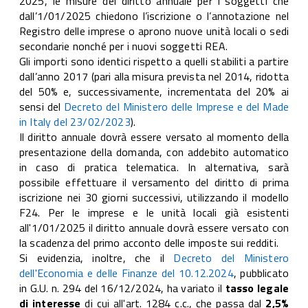
2025, le misure del diritto annuale per i soggetti che
dall’1/01/2025 chiedono l’iscrizione o l’annotazione nel
Registro delle imprese o aprono nuove unità locali o sedi
secondarie nonché per i nuovi soggetti REA.
Gli importi sono identici rispetto a quelli stabiliti a partire
dall’anno 2017 (pari alla misura prevista nel 2014, ridotta
del 50% e, successivamente, incrementata del 20% ai
sensi del
Decreto del Ministero delle Imprese e del Made
in Italy del 23/02/2023
).
Il diritto annuale dovrà essere versato al momento della
presentazione della domanda, con addebito automatico
in caso di pratica telematica. In alternativa, sarà
possibile effettuare il versamento del diritto di prima
iscrizione nei 30 giorni successivi, utilizzando il modello
F24. Per le imprese e le unità locali già esistenti
all'1/01/2025 il diritto annuale dovrà essere versato con
la scadenza del primo acconto delle imposte sui redditi.
Si evidenzia, inoltre, che il
Decreto del Ministero
dell'Economia e delle Finanze del 10.12.2024
, pubblicato
in G.U. n. 294 del 16/12/2024, ha variato il
tasso legale
di interesse
di cui all'art. 1284 c.c., che passa dal
2,5%