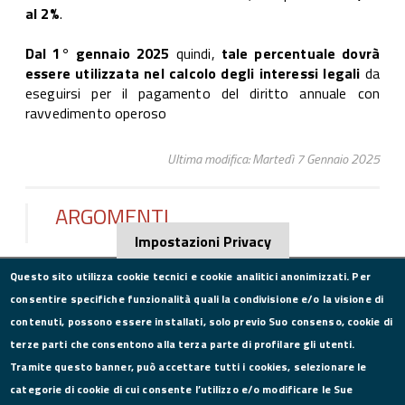
al 2%
.
Dal 1° gennaio 2025
quindi,
tale percentuale dovrà
essere utilizzata nel calcolo degli interessi legali
da
eseguirsi per il pagamento del diritto annuale con
ravvedimento operoso
Ultima modifica: Martedì 7 Gennaio 2025
ARGOMENTI
Impostazioni Privacy
Questo sito utilizza cookie tecnici e cookie analitici anonimizzati. Per
consentire specifiche funzionalità quali la condivisione e/o la visione di
CONTATTI
contenuti, possono essere installati, solo previo Suo consenso, cookie di
terze parti che consentono alla terza parte di profilare gli utenti.
Via Roma, 75, 81100 Caserta
Tramite questo banner, può accettare tutti i cookies, selezionare le
Tel. 0823249111
categorie di cookie di cui consente l’utilizzo e/o modificare le Sue
Pec:
camera.commercio.caserta@ce.legalmail.camcom.it