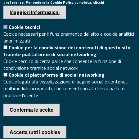
preferenze. Per vedere la Cookie Policy completa, clicchi
Email:
info@ce.camcom.it
DATI PER LA FATTURAZIONE
Maggiori Informazioni
Cookie tecnici
P.I. 00908580616
Cookie necessari per il funzionamento del sito e cookie analitici
C.F. 80004270619
anonimizzati
Codice Univoco Ufficio UFXYA1
Cookie per la condivisione dei contenuti di questo sito
SEGUICI SU
tramite piattaforme di social networking
Cookie tecnico di terza parte che consente la funzione di
condivisione tramite social network
Cookie di piattaforme di social networking
Cookie legati alla visualizzazione di pagine social e contenuti
multimediali incorporati, che consentono alla terza parte di
SITO WEB
profilare l'utente
Mappa del sito
Accesso redazione sito
Conferma le scelte
Area riservata
Accetta tutti i cookies
© 2020 Camera di Commercio di Caserta