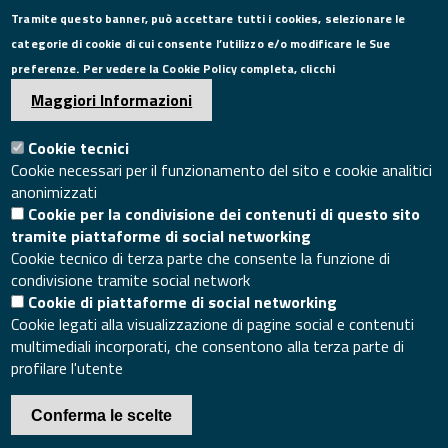
Tramite questo banner, può accettare tutti i cookies, selezionare le
Tel. 0823249111
categorie di cookie di cui consente l’utilizzo e/o modificare le Sue
Pec:
camera.commercio.caserta@ce.legalmail.camcom.it
preferenze. Per vedere la Cookie Policy completa, clicchi
Email:
info@ce.camcom.it
DATI PER LA FATTURAZIONE
Maggiori Informazioni
Cookie tecnici
P.I. 00908580616
Cookie necessari per il funzionamento del sito e cookie analitici
C.F. 80004270619
anonimizzati
Codice Univoco Ufficio UFXYA1
Cookie per la condivisione dei contenuti di questo sito
SEGUICI SU
tramite piattaforme di social networking
Cookie tecnico di terza parte che consente la funzione di
condivisione tramite social network
Cookie di piattaforme di social networking
Cookie legati alla visualizzazione di pagine social e contenuti
multimediali incorporati, che consentono alla terza parte di
SITO WEB
profilare l'utente
Mappa del sito
Accesso redazione sito
Conferma le scelte
Area riservata