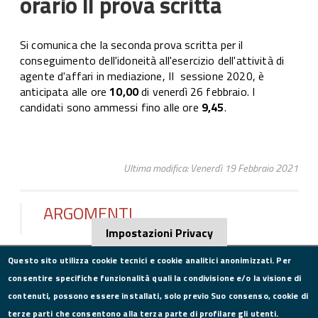
orario II prova scritta
Si comunica che la seconda prova scritta per il
conseguimento dell'idoneità all'esercizio dell'attività di
agente d'affari in mediazione, II sessione 2020, è
anticipata alle ore
10,00
di venerdì 26 febbraio. I
candidati sono ammessi fino alle ore
9,45
.
Ultima modifica: Venerdì 19 Febbraio 2021
ARGOMENTI
Impostazioni Privacy
Questo sito utilizza cookie tecnici e cookie analitici anonimizzati. Per
consentire specifiche funzionalità quali la condivisione e/o la visione di
CONTATTI
contenuti, possono essere installati, solo previo Suo consenso, cookie di
terze parti che consentono alla terza parte di profilare gli utenti.
Via Roma, 75, 81100 Caserta