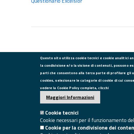
Questionario Excelsior
Questo sito utilizza cookie tecnici e cookie analitici a
la condivisione e/o la visione di contenuti, possono es
parti che consentono alla terza parte di profilare gli 
CONTATTI
cookies, selezionare le categorie di cookie di cui cons
vedere la Cookie Policy completa, clicchi
Via Roma, 75, 81100 Caserta
Maggiori Informazioni
Tel. 0823249111
Pec:
Cookie tecnici
camera.commercio.caserta@ce.legalmail.camcom.it
Cookie necessari per il funzionamento del 
Email:
info@ce.camcom.it
Cookie per la condivisione dei conte