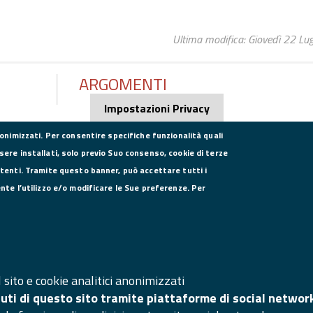
Ultima modifica: Giovedì 22 Lu
ARGOMENTI
Impostazioni Privacy
nonimizzati. Per consentire specifiche funzionalità quali
sere installati, solo previo Suo consenso, cookie di terze
utenti. Tramite questo banner, può accettare tutti i
DATI PER LA FATTURAZIONE
SE
ente l’utilizzo e/o modificare le Sue preferenze. Per
P.I. 00908580616
C.F. 80004270619
Codice Univoco Ufficio UFXYA1
SI
Ma
sito e cookie analitici anonimizzati
nuti di questo sito tramite piattaforme di social networ
Ac