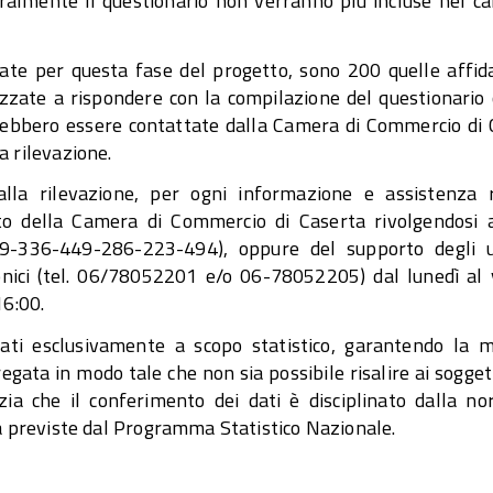
gralmente il questionario non verranno più incluse nel c
ate per questa fase del progetto, sono 200 quelle affida
zate a rispondere con la compilazione del questionario o
rebbero essere contattate dalla Camera di Commercio di 
a rilevazione.
lla rilevazione, per ogni informazione e assistenza r
rto della Camera di Commercio di Caserta rivolgendosi 
9-336-449-286-223-494), oppure del supporto degli uf
fonici (tel. 06/78052201 e/o 06-78052205) dal lunedì al 
16:00.
ttati esclusivamente a scopo statistico, garantendo la 
gata in modo tale che non sia possibile risalire ai soggett
nzia che il conferimento dei dati è disciplinato dalla n
sta previste dal Programma Statistico Nazionale.