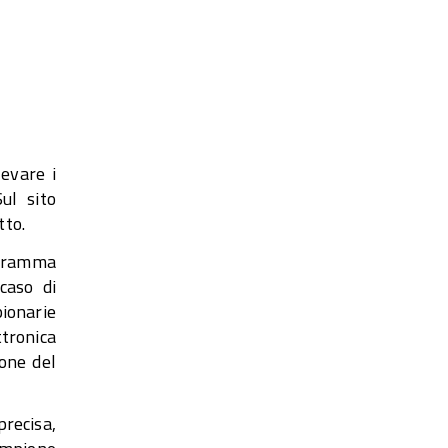
e
levare i
ul sito
tto.
ogramma
caso di
pionarie
ttronica
ione del
 precisa,