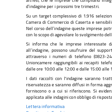
altresì, che le imprese che compilano inte
d’indagine per i prossimi tre trimestri.
Su un target complessivo di 1.916 selezion
Camera di Commercio di Caserta e sensibiliz
Nel corso dell’indagine queste imprese pot
con lo scopo di agevolare lo svolgimento dell
Si informa che le imprese interessate da
all’indagine, possono usufruire del suppo
attraverso i numeri di telefono (0823-24
Unioncamere raggiungibili ai recapiti tele
dalle ore 10:00 alle 12:00 e dalle 15:00 alle 
I dati raccolti con l'indagine saranno tra
riservatezza e saranno diffusi in forma aggre
forniscono o a cui si riferiscono. Si evide
applicata alle indagini con obbligo di rispo
Lettera informativa