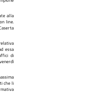
ampione
te alla
n line.
Caserta
elativa
ad essa
fici di
venerdì
massima
i che li
ormativa