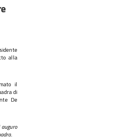
re
sidente
to alla
mato il
uadra di
ente De
i auguro
uadra.