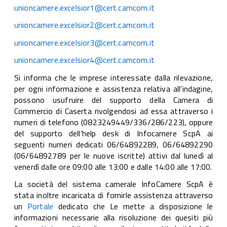
unioncamere.excelsior1@cert.camcom.it
unioncamere.excelsior2@cert.camcom.it
unioncamere.excelsior3@cert.camcom.it
unioncamere.excelsior4@cert.camcom.it
Si informa che le imprese interessate dalla rilevazione,
per ogni informazione e assistenza relativa all’indagine,
possono usufruire del supporto della Camera di
Commercio di Caserta rivolgendosi ad essa attraverso i
numeri di telefono (0823249449/336/286/223), oppure
del supporto dell’help desk di Infocamere ScpA ai
seguenti numeri dedicati 06/64892289, 06/64892290
(06/64892789 per le nuove iscritte) attivi dal lunedì al
venerdì dalle ore 09:00 alle 13:00 e dalle 14:00 alle 17:00.
La società del sistema camerale InfoCamere ScpA è
stata inoltre incaricata di fornirle assistenza attraverso
un
Portale
dedicato che Le mette a disposizione le
informazioni necessarie alla risoluzione dei quesiti più