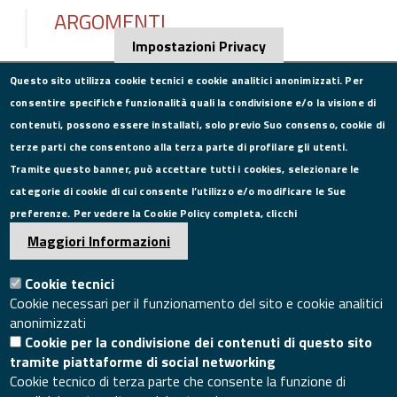
ARGOMENTI
Impostazioni Privacy
Questo sito utilizza cookie tecnici e cookie analitici anonimizzati. Per
consentire specifiche funzionalità quali la condivisione e/o la visione di
CONTATTI
contenuti, possono essere installati, solo previo Suo consenso, cookie di
terze parti che consentono alla terza parte di profilare gli utenti.
Via Roma, 75, 81100 Caserta
Tramite questo banner, può accettare tutti i cookies, selezionare le
Tel. 0823249111
categorie di cookie di cui consente l’utilizzo e/o modificare le Sue
Pec:
camera.commercio.caserta@ce.legalmail.camcom.it
preferenze. Per vedere la Cookie Policy completa, clicchi
Email:
info@ce.camcom.it
DATI PER LA FATTURAZIONE
Maggiori Informazioni
Cookie tecnici
P.I. 00908580616
Cookie necessari per il funzionamento del sito e cookie analitici
C.F. 80004270619
anonimizzati
Codice Univoco Ufficio UFXYA1
Cookie per la condivisione dei contenuti di questo sito
SEGUICI SU
tramite piattaforme di social networking
Cookie tecnico di terza parte che consente la funzione di