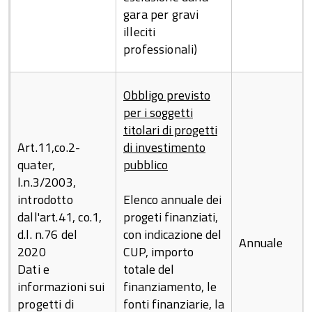
gara per gravi
illeciti
professionali)
Obbligo previsto
per i soggetti
titolari di progetti
Art.11,co.2-
di investimento
quater,
pubblico
l.n.3/2003,
introdotto
Elenco annuale dei
dall'art.41, co.1,
progeti finanziati,
d.l. n.76 del
con indicazione del
Annuale
2020
CUP, importo
Dati e
totale del
informazioni sui
finanziamento, le
progetti di
fonti finanziarie, la