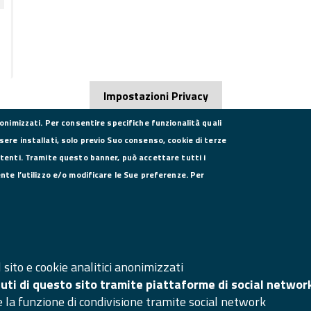
Impostazioni Privacy
nonimizzati. Per consentire specifiche funzionalità quali
sere installati, solo previo Suo consenso, cookie di terze
utenti. Tramite questo banner, può accettare tutti i
DATI PER LA FATTURAZIONE
SE
ente l’utilizzo e/o modificare le Sue preferenze. Per
P.I. 00908580616
C.F. 80004270619
Codice Univoco Ufficio UFXYA1
SI
Ma
sito e cookie analitici anonimizzati
nuti di questo sito tramite piattaforme di social networ
Ac
e la funzione di condivisione tramite social network
Ar