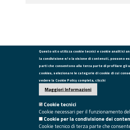
Questo sito utilizza cookie tecnici e cookie analitici a
la condivisione e/o la visione di contenuti, possono es
parti che consentono alla terza parte di profilare gli 
CONTATTI
cookies, selezionare le categorie di cookie di cui cons
vedere la Cookie Policy completa, clicchi
Via Roma, 75, 81100 Caserta
Maggiori Informazioni
Tel. 0823249111
Pec:
Cookie tecnici
camera.commercio.caserta@ce.legalmail.camcom.it
Cookie necessari per il funzionamento del 
Email:
info@ce.camcom.it
Cookie per la condivisione dei conte
Cookie tecnico di terza parte che consent