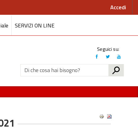
Accedi
iale
SERVIZI ON LINE
Link
Seguici su:
social
CERCA
021