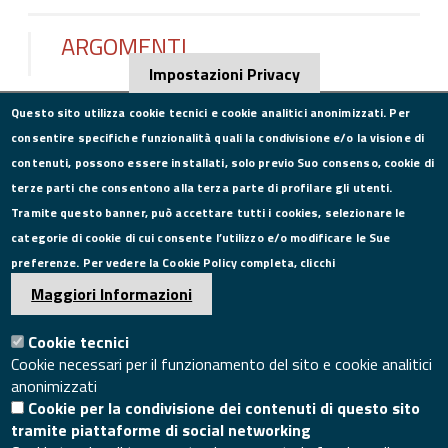
ARGOMENTI
Impostazioni Privacy
Questo sito utilizza cookie tecnici e cookie analitici anonimizzati. Per
consentire specifiche funzionalità quali la condivisione e/o la visione di
CONTATTI
contenuti, possono essere installati, solo previo Suo consenso, cookie di
terze parti che consentono alla terza parte di profilare gli utenti.
Via Roma, 75, 81100 Caserta
Tramite questo banner, può accettare tutti i cookies, selezionare le
Tel. 0823249111
categorie di cookie di cui consente l’utilizzo e/o modificare le Sue
Pec:
camera.commercio.caserta@ce.legalmail.camcom.it
preferenze. Per vedere la Cookie Policy completa, clicchi
Email:
info@ce.camcom.it
DATI PER LA FATTURAZIONE
Maggiori Informazioni
Cookie tecnici
P.I. 00908580616
Cookie necessari per il funzionamento del sito e cookie analitici
C.F. 80004270619
anonimizzati
Codice Univoco Ufficio UFXYA1
Cookie per la condivisione dei contenuti di questo sito
SEGUICI SU
tramite piattaforme di social networking