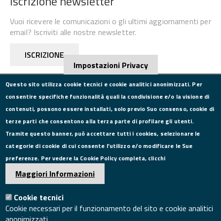
Iscrizione newsletter
Vuoi ricevere le comunicazioni o gli ultimi aggiornamenti per
email? Iscriviti alle nostre newsletter.
ISCRIZIONE
Impostazioni Privacy
Questo sito utilizza cookie tecnici e cookie analitici anonimizzati. Per
consentire specifiche funzionalità quali la condivisione e/o la visione di
CONTATTI
contenuti, possono essere installati, solo previo Suo consenso, cookie di
terze parti che consentono alla terza parte di profilare gli utenti.
Via Roma, 75, 81100 Caserta
Tramite questo banner, può accettare tutti i cookies, selezionare le
Tel. 0823249111
categorie di cookie di cui consente l’utilizzo e/o modificare le Sue
Pec:
camera.commercio.caserta@ce.legalmail.camcom.it
preferenze. Per vedere la Cookie Policy completa, clicchi
Email:
info@ce.camcom.it
DATI PER LA FATTURAZIONE
Maggiori Informazioni
Cookie tecnici
P.I. 00908580616
Cookie necessari per il funzionamento del sito e cookie analitici
C.F. 80004270619
anonimizzati