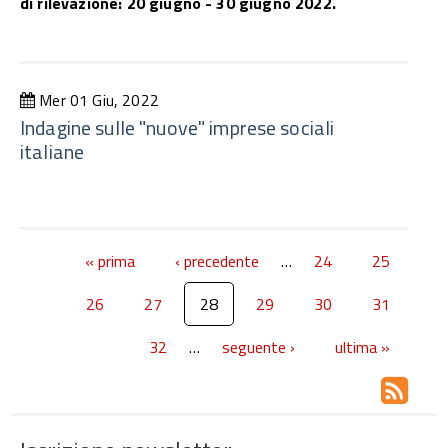
di rilevazione: 20 giugno - 30 giugno 2022.
Mer 01 Giu, 2022
Indagine sulle "nuove" imprese sociali
italiane
« prima
‹ precedente
…
24
25
26
27
28
29
30
31
32
…
seguente ›
ultima »