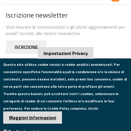
Iscrizione newsletter
Vuoi ricevere le comunicazioni o gli ultimi aggiornamenti per
email? Iscriviti alle nostre newsletter.
ISCRIZIONE
Impostazioni Privacy
Questo sito utilizza cookie tecnici e cookie analitici anonimizzati. Per
consentire specifiche funzionalità quali la condivisione e/o la visione di
CONTATTI
contenuti, possono essere installati, solo previo Suo consenso, cookie di
terze parti che consentono alla terza parte di profilare gli utenti.
Via Roma, 75, 81100 Caserta
Tramite questo banner, può accettare tutti i cookies, selezionare le
Tel. 0823249111
categorie di cookie di cui consente l’utilizzo e/o modificare le Sue
Pec:
camera.commercio.caserta@ce.legalmail.camcom.it
preferenze. Per vedere la Cookie Policy completa, clicchi
Email:
info@ce.camcom.it
DATI PER LA FATTURAZIONE
Maggiori Informazioni