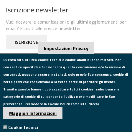
Iscrizione newsletter
Vuoi ricevere le comunicazioni o gli ultimi aggiornamenti per
email? Iscriviti alle nostre newsletter.
ISCRIZIONE
Impostazioni Privacy
Questo sito utilizza cookie tecnici e cookie analitici anonimizzati. Per
consentire specifiche funzionalità quali la condivisione e/o la visione di
CONTATTI
contenuti, possono essere installati, solo previo Suo consenso, cookie di
terze parti che consentono alla terza parte di profilare gli utenti.
Via Roma, 75, 81100 Caserta
Tramite questo banner, può accettare tutti i cookies, selezionare le
Tel. 0823249111
categorie di cookie di cui consente l’utilizzo e/o modificare le Sue
Pec:
camera.commercio.caserta@ce.legalmail.camcom.it
preferenze. Per vedere la Cookie Policy completa, clicchi
Email:
info@ce.camcom.it
DATI PER LA FATTURAZIONE
Maggiori Informazioni
Cookie tecnici
P.I. 00908580616