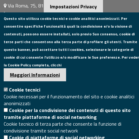
Via Roma, 75, 81100 Caserta
Impostazioni Privacy
Tel. 0823249111
Questo sito utilizza cookie tecnici e cookie analitici anonimizzati. Per
Pec:
camera.commercio.caserta@ce.legalmail.camcom.it
consentire specifiche funzionalità quali la condivisione e/o la visione di
Email:
info@ce.camcom.it
contenuti, possono essere installati, solo previo Suo consenso, cookie di
DATI PER LA FATTURAZIONE
terze parti che consentono alla terza parte di profilare gli utenti. Tramite
questo banner, può accettare tutti i cookies, selezionare le categorie di
P.I. 00908580616
cookie di cui consente l’utilizzo e/o modificare le Sue preferenze. Per vede
C.F. 80004270619
la Cookie Policy completa, clicchi
Codice Univoco Ufficio UFXYA1
Maggiori Informazioni
SEGUICI SU
Cookie tecnici
Cookie necessari per il funzionamento del sito e cookie analitici
anonimizzati
Cookie per la condivisione dei contenuti di questo sito
SITO WEB
tramite piattaforme di social networking
Mappa del sito
Cookie tecnico di terza parte che consente la funzione di
condivisione tramite social network
Accesso redazione sito
Cookie di piattaforme di social networking