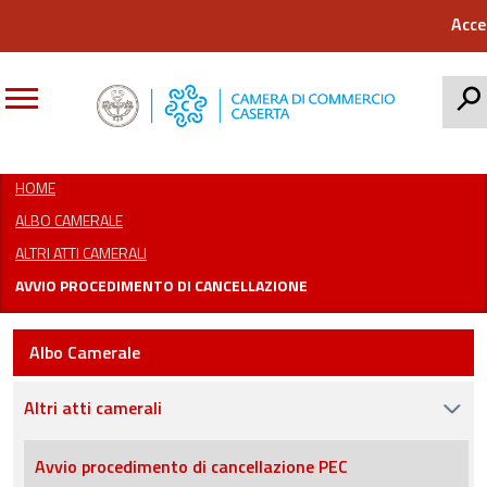
Acce
CERCA
HOME
ALBO CAMERALE
ALTRI ATTI CAMERALI
AVVIO PROCEDIMENTO DI CANCELLAZIONE
Albo Camerale
Altri atti camerali
Avvio procedimento di cancellazione PEC