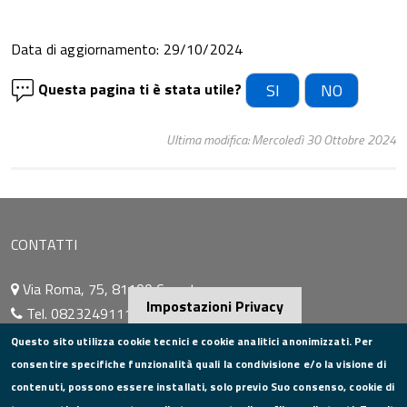
Data di aggiornamento: 29/10/2024
Questa pagina ti è stata utile?
SI
NO
Ultima modifica: Mercoledì 30 Ottobre 2024
CONTATTI
Via Roma, 75, 81100 Caserta
Impostazioni Privacy
Tel. 0823249111
Pec:
camera.commercio.caserta@ce.legalmail.camcom.it
Questo sito utilizza cookie tecnici e cookie analitici anonimizzati. Per
Email:
info@ce.camcom.it
consentire specifiche funzionalità quali la condivisione e/o la visione di
DATI PER LA FATTURAZIONE
contenuti, possono essere installati, solo previo Suo consenso, cookie di