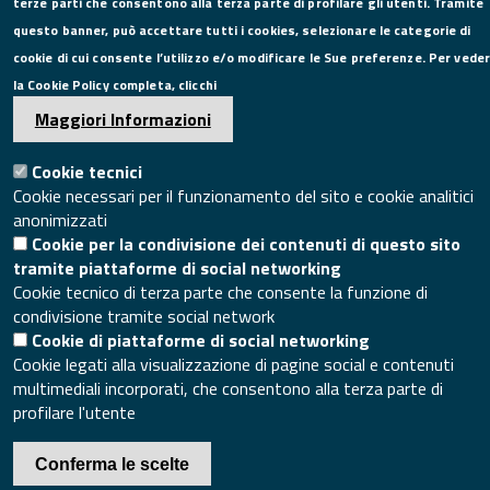
terze parti che consentono alla terza parte di profilare gli utenti. Tramite
P.I. 00908580616
questo banner, può accettare tutti i cookies, selezionare le categorie di
C.F. 80004270619
cookie di cui consente l’utilizzo e/o modificare le Sue preferenze. Per vede
Codice Univoco Ufficio UFXYA1
la Cookie Policy completa, clicchi
SEGUICI SU
Maggiori Informazioni
Cookie tecnici
Cookie necessari per il funzionamento del sito e cookie analitici
anonimizzati
SITO WEB
Cookie per la condivisione dei contenuti di questo sito
tramite piattaforme di social networking
Mappa del sito
Cookie tecnico di terza parte che consente la funzione di
Accesso redazione sito
condivisione tramite social network
Area riservata
Cookie di piattaforme di social networking
Cookie legati alla visualizzazione di pagine social e contenuti
multimediali incorporati, che consentono alla terza parte di
© 2020 Camera di Commercio di Caserta
profilare l'utente
Conferma le scelte