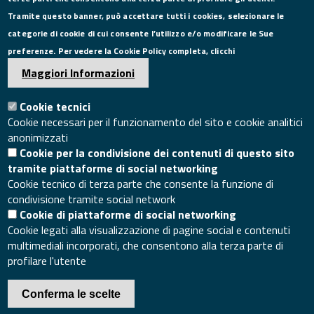
Via Roma, 75, 81100 Caserta
Tramite questo banner, può accettare tutti i cookies, selezionare le
Tel. 0823249111
categorie di cookie di cui consente l’utilizzo e/o modificare le Sue
Pec:
camera.commercio.caserta@ce.legalmail.camcom.it
preferenze. Per vedere la Cookie Policy completa, clicchi
Email:
info@ce.camcom.it
DATI PER LA FATTURAZIONE
Maggiori Informazioni
Cookie tecnici
P.I. 00908580616
Cookie necessari per il funzionamento del sito e cookie analitici
C.F. 80004270619
anonimizzati
Codice Univoco Ufficio UFXYA1
Cookie per la condivisione dei contenuti di questo sito
SEGUICI SU
tramite piattaforme di social networking
Cookie tecnico di terza parte che consente la funzione di
condivisione tramite social network
Cookie di piattaforme di social networking
Cookie legati alla visualizzazione di pagine social e contenuti
multimediali incorporati, che consentono alla terza parte di
SITO WEB
profilare l'utente
Mappa del sito
Accesso redazione sito
Conferma le scelte
Area riservata