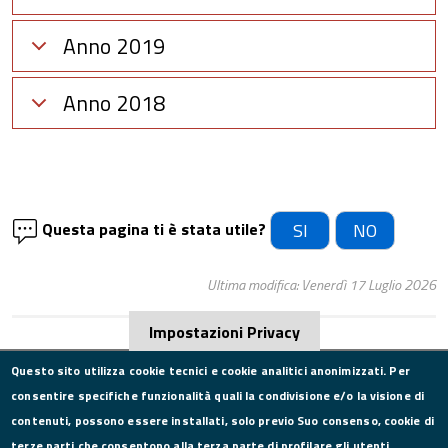
Anno 2019
Anno 2018
Questa pagina ti è stata utile?
SI
NO
Ultima modifica: Venerdì 17 Luglio 2026
Impostazioni Privacy
Questo sito utilizza cookie tecnici e cookie analitici anonimizzati. Per
consentire specifiche funzionalità quali la condivisione e/o la visione di
CONTATTI
contenuti, possono essere installati, solo previo Suo consenso, cookie di
terze parti che consentono alla terza parte di profilare gli utenti.