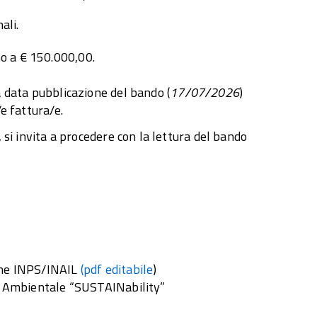
ali.
o a € 150.000,00.
a data pubblicazione del bando (
17/07/2026
)
/e fattura/e.
, si invita a procedere con la lettura del bando
ione INPS/INAIL
(pdf editabile
)
tà Ambientale “SUSTAINability”