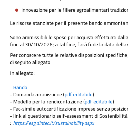
innovazione per le filiere agroalimentari tradizion
Le risorse stanziate per il presente bando ammontan
Sono ammissibili le spese per acquisti effettuati dall
fino al 30/10/2026; a tal fine, farà fede la data della
Per conoscere tutte le relative disposizioni specifiche
di seguito allegato
In allegato:
-
Bando
- Domanda ammissione (
pdf editabile
)
- Modello per la rendicontazione (
pdf editabile
)
- Fac-simile autocertificazione imprese senza posiz
- link al questionario self-assessment di Sostenibili
:
https://esg.dintec.it/sustainability.aspx