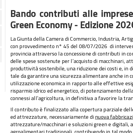
Bando contributi alle imprese
Green Economy - Edizione 202
La Giunta della Camera di Commercio, Industria, Artig
con provvedimento n° 45 del 08/07/2026 di interveni
provincia attraverso la concessione di contributi in co
delle spese sostenute per l’acquisto di macchinari, att
produttività sostenibile, una riduzione dei costi e, in d
tale da garantire una sicurezza alimentare anche in c
utilizzazione economica in rapporto alle effettive esi
risparmio idrico ed energetico, di potenziamento della f
connessi all’agricoltura, in definitiva a favorire la t
Il contributo è finalizzato alla copertura parziale del
ed attrezzature, necessariamente di
nuova fabbricaz
attrezzature/macchinari e soluzioni green e digitali, all
agroalimentari tradizionali, contribuendo in tal modo 