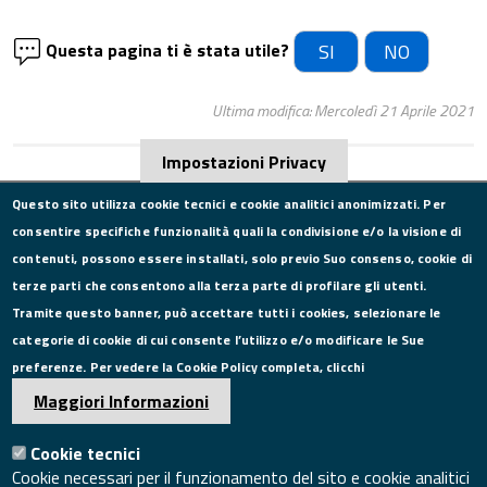
Questa pagina ti è stata utile?
SI
NO
Ultima modifica: Mercoledì 21 Aprile 2021
Impostazioni Privacy
Questo sito utilizza cookie tecnici e cookie analitici anonimizzati. Per
consentire specifiche funzionalità quali la condivisione e/o la visione di
CONTATTI
contenuti, possono essere installati, solo previo Suo consenso, cookie di
terze parti che consentono alla terza parte di profilare gli utenti.
Via Roma, 75, 81100 Caserta
Tramite questo banner, può accettare tutti i cookies, selezionare le
Tel. 0823249111
categorie di cookie di cui consente l’utilizzo e/o modificare le Sue
Pec:
camera.commercio.caserta@ce.legalmail.camcom.it
preferenze. Per vedere la Cookie Policy completa, clicchi
Email:
info@ce.camcom.it
DATI PER LA FATTURAZIONE
Maggiori Informazioni
Cookie tecnici
P.I. 00908580616
Cookie necessari per il funzionamento del sito e cookie analitici
C.F. 80004270619