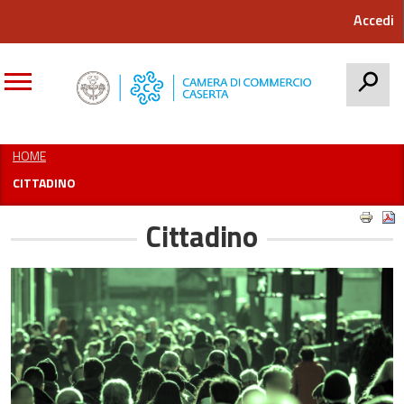
Accedi
CERCA
HOME
CITTADINO
Cittadino