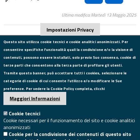
Ultima modifica: Martedì 13 Maggio 2025
Impostazioni Privacy
Questo sito utilizza cookie tecnici e cookie analitici anonimizzati. Per
consentire specifiche funzionalità quali la condivisione e/o la visione di
CONTATTI
contenuti, possono essere installati, solo previo Suo consenso, cookie di
terze parti che consentono alla terza parte di profilare gli utenti.
Via Roma, 75, 81100 Caserta
Tramite questo banner, può accettare tutti i cookies, selezionare le
Tel. 0823249111
categorie di cookie di cui consente l’utilizzo e/o modificare le Sue
Pec:
camera.commercio.caserta@ce.legalmail.camcom.it
preferenze. Per vedere la Cookie Policy completa, clicchi
Email:
info@ce.camcom.it
DATI PER LA FATTURAZIONE
Maggiori Informazioni
Cookie tecnici
P.I. 00908580616
Cookie necessari per il funzionamento del sito e cookie analitici
C.F. 80004270619
anonimizzati
Codice Univoco Ufficio UFXYA1
Cookie per la condivisione dei contenuti di questo sito
SEGUICI SU