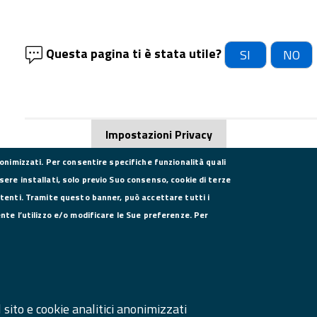
Questa pagina ti è stata utile?
SI
NO
Impostazioni Privacy
nonimizzati. Per consentire specifiche funzionalità quali
sere installati, solo previo Suo consenso, cookie di terze
utenti. Tramite questo banner, può accettare tutti i
DATI PER LA FATTURAZIONE
SE
ente l’utilizzo e/o modificare le Sue preferenze. Per
P.I. 00908580616
C.F. 80004270619
Codice Univoco Ufficio UFXYA1
SI
Ma
sito e cookie analitici anonimizzati