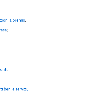
zioni a premio
;
rese
;
enti
;
i beni e servizi;
;