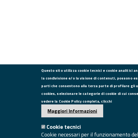
Questo sito utilizza cookie tecnici e cookie analitici a
la condivisione e/o la visione di contenuti, possono es
parti che consentono alla terza parte di profilare gli 
CONTATTI
cookies, selezionare le categorie di cookie di cui cons
vedere la Cookie Policy completa, clicchi
Via Roma, 75, 81100 Caserta
Maggiori Informazioni
Tel. 0823249111
Pec:
Cookie tecnici
camera.commercio.caserta@ce.legalmail.camcom.it
Cookie necessari per il funzionamento del 