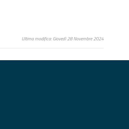
Ultima modifica: Giovedì 28 Novembre 2024
GUICI SU
TO WEB
ppa del sito