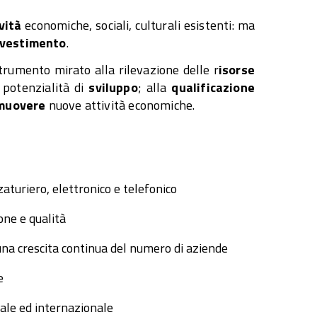
vità
economiche, sociali, culturali esistenti: ma
nvestimento
.
strumento mirato alla rilevazione delle r
isorse
i potenzialità di
sviluppo
; alla
qualificazione
omuovere
nuove attività economiche.
zaturiero, elettronico e telefonico
ne e qualità
una crescita continua del numero di aziende
e
nale ed internazionale