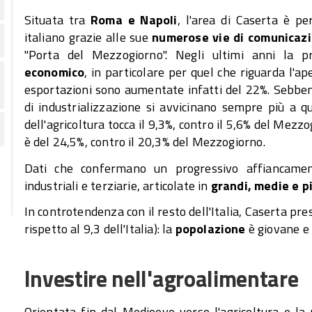
Situata tra
Roma e Napoli
, l'area di Caserta è p
italiano grazie alle sue
numerose vie di comunicazi
"Porta del Mezzogiorno". Negli ultimi anni la 
economico
, in particolare per quel che riguarda l'ap
esportazioni sono aumentate infatti del 22%. Sebbene
di industrializzazione si avvicinano sempre più a qu
dell'agricoltura tocca il 9,3%, contro il 5,6% del Mezzog
è del 24,5%, contro il 20,3% del Mezzogiorno.
Dati che confermano un progressivo affiancament
industriali e terziarie, articolate in
grandi, medie e p
In controtendenza con il resto dell'Italia, Caserta pre
rispetto al 9,3 dell'Italia): la
popolazione
è giovane e
Investire nell'agroalimentare
Orientata fin dal Medioevo verso l'agricoltura e la 