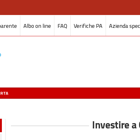
parente
Albo on line
FAQ
Verifiche PA
Azienda spec
ERTA
Investire a