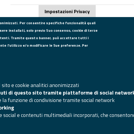
Impostazioni Privacy
nonimizzati. Per consentire specifiche funzionalità quali
sere installati, solo previo Suo consenso, cookie di terze
utenti. Tramite questo banner, può accettare tutti i
DATI PER LA FATTURAZIONE
SE
ente l’utilizzo e/o modificare le Sue preferenze. Per
P.I. 00908580616
C.F. 80004270619
Codice Univoco Ufficio UFXYA1
SI
Ma
sito e cookie analitici anonimizzati
Ac
nuti di questo sito tramite piattaforme di social networ
e la funzione di condivisione tramite social network
Ar
orking
e social e contenuti multimediali incorporati, che consentono