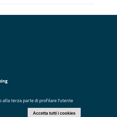
GUICI SU
TO WEB
ppa del sito
cesso redazione sito
king
ea riservata
 alla terza parte di profilare l'utente
© 2020 Camera di Commercio di Caserta
Accetta tutti i cookies