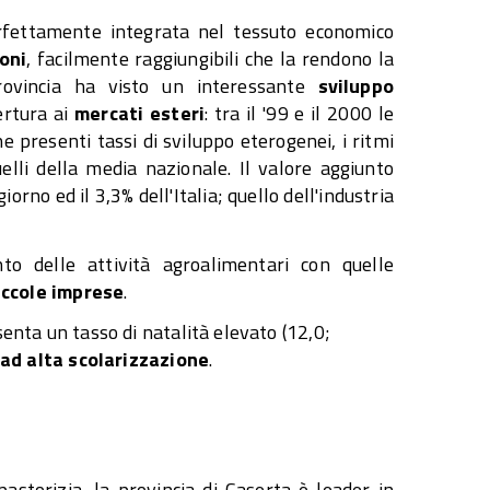
erfettamente integrata nel tessuto economico
oni
, facilmente raggiungibili che la rendono la
provincia ha visto un interessante
sviluppo
ertura ai
mercati esteri
: tra il '99 e il 2000 le
 presenti tassi di sviluppo eterogenei, i ritmi
elli della media nazionale. Il valore aggiunto
iorno ed il 3,3% dell'Italia; quello dell'industria
o delle attività agroalimentari con quelle
iccole imprese
.
senta un tasso di natalità elevato (12,0;
ad alta scolarizzazione
.
pastorizia, la provincia di Caserta è leader in