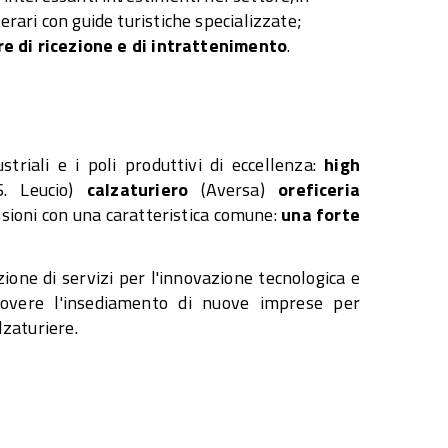
nerari con guide turistiche specializzate;
re di ricezione e di intrattenimento
.
triali e i poli produttivi di eccellenza:
high
. Leucio)
calzaturiero
(Aversa)
oreficeria
nsioni con una caratteristica comune:
una forte
one di servizi per l'innovazione tecnologica e
muovere l'insediamento di nuove imprese per
lzaturiere.