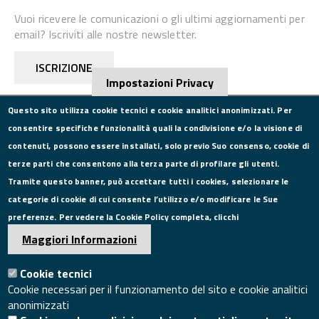
Vuoi ricevere le comunicazioni o gli ultimi aggiornamenti per
email? Iscriviti alle nostre newsletter.
ISCRIZIONE
Impostazioni Privacy
Questo sito utilizza cookie tecnici e cookie analitici anonimizzati. Per
consentire specifiche funzionalità quali la condivisione e/o la visione di
CONTATTI
contenuti, possono essere installati, solo previo Suo consenso, cookie di
terze parti che consentono alla terza parte di profilare gli utenti.
Via Roma, 75, 81100 Caserta
Tramite questo banner, può accettare tutti i cookies, selezionare le
Tel. 0823249111
categorie di cookie di cui consente l’utilizzo e/o modificare le Sue
Pec:
camera.commercio.caserta@ce.legalmail.camcom.it
preferenze. Per vedere la Cookie Policy completa, clicchi
Email:
info@ce.camcom.it
DATI PER LA FATTURAZIONE
Maggiori Informazioni
Cookie tecnici
P.I. 00908580616
Cookie necessari per il funzionamento del sito e cookie analitici
C.F. 80004270619
anonimizzati
Codice Univoco Ufficio UFXYA1