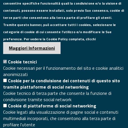
consentire specifiche funzionalità quali la condivisione e/o la visione di
CONTATTI
contenuti, possono essere installati, solo previo Suo consenso, cookie di
terze parti che consentono alla terza parte di profilare gli utenti.
Via Roma, 75, 81100 Caserta
Tramite questo banner, può accettare tutti i cookies, selezionare le
Tel. 0823249111
categorie di cookie di cui consente l’utilizzo e/o modificare le Sue
Pec:
camera.commercio.caserta@ce.legalmail.camcom.it
preferenze. Per vedere la Cookie Policy completa, clicchi
Email:
info@ce.camcom.it
DATI PER LA FATTURAZIONE
Maggiori Informazioni
Cookie tecnici
P.I. 00908580616
Cookie necessari per il funzionamento del sito e cookie analitici
C.F. 80004270619
anonimizzati
Codice Univoco Ufficio UFXYA1
Cookie per la condivisione dei contenuti di questo sito
SEGUICI SU
tramite piattaforme di social networking
Cookie tecnico di terza parte che consente la funzione di
condivisione tramite social network
Cookie di piattaforme di social networking
Cookie legati alla visualizzazione di pagine social e contenuti
multimediali incorporati, che consentono alla terza parte di
SITO WEB
profilare l'utente
Mappa del sito