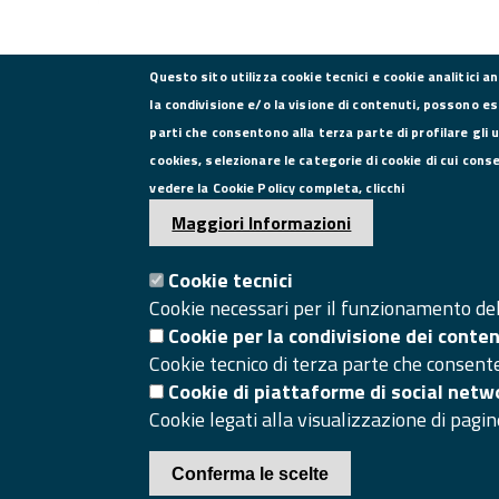
Questo sito utilizza cookie tecnici e cookie analitici a
la condivisione e/o la visione di contenuti, possono es
parti che consentono alla terza parte di profilare gli 
CONTATTI
cookies, selezionare le categorie di cookie di cui cons
vedere la Cookie Policy completa, clicchi
Via Roma, 75, 81100 Caserta
Maggiori Informazioni
Tel. 0823249111
Pec:
Cookie tecnici
camera.commercio.caserta@ce.legalmail.camcom.it
Cookie necessari per il funzionamento del 
Email:
info@ce.camcom.it
Cookie per la condivisione dei conte
Cookie tecnico di terza parte che consent
Cookie di piattaforme di social netw
Cookie legati alla visualizzazione di pagin
Conferma le scelte