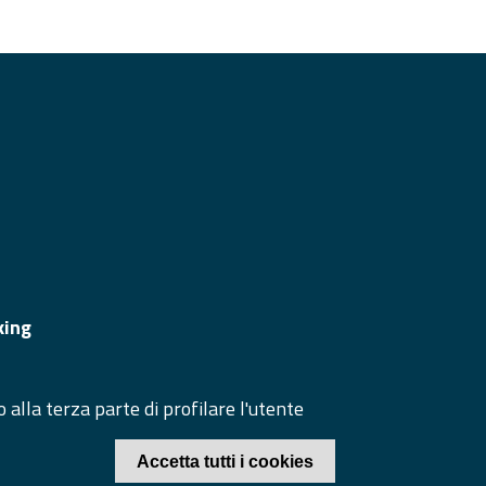
GUICI SU
TO WEB
ppa del sito
king
cesso redazione sito
ea riservata
 alla terza parte di profilare l'utente
© 2020 Camera di Commercio di Caserta
Accetta tutti i cookies