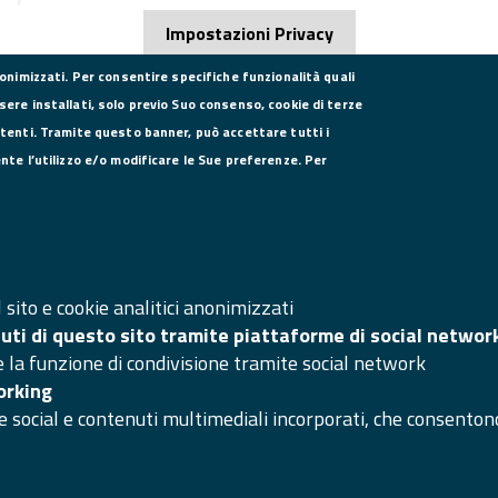
Impostazioni Privacy
nonimizzati. Per consentire specifiche funzionalità quali
sere installati, solo previo Suo consenso, cookie di terze
utenti. Tramite questo banner, può accettare tutti i
DATI PER LA FATTURAZIONE
SE
ente l’utilizzo e/o modificare le Sue preferenze. Per
P.I. 00908580616
C.F. 80004270619
Codice Univoco Ufficio UFXYA1
SI
Ma
sito e cookie analitici anonimizzati
nuti di questo sito tramite piattaforme di social networ
Ac
e la funzione di condivisione tramite social network
Ar
orking
e social e contenuti multimediali incorporati, che consentono