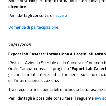
Borse di studio per tirocini formativi in Germania: pro
dicembre
.
Per i dettagli consultare l'
avviso
Domanda di partecipazione
20/11/2025
Export lab Caserta: formazione e tirocini all'ester
L’Asips – Azienda Speciale della Camera di Commercio 
Orafo Campano, avvia il progetto “
Export Lab Caser
giovani laureati interessati ad un percorso di formazio
dell’internazionalizzazione.
Tra i requisiti indispensabili è richiesta la conoscenza
Per i dettagli è possibile consultare il seguente
avvis