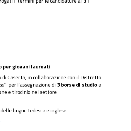
rogati i termini per le candidature al
31
o per giovani laureati
di Caserta, in collaborazione con il Distretto
ta
” per l'assegnazione di
3 borse di studio
a
ne e tirocinio nel settore
 delle lingue tedesca e inglese.
o