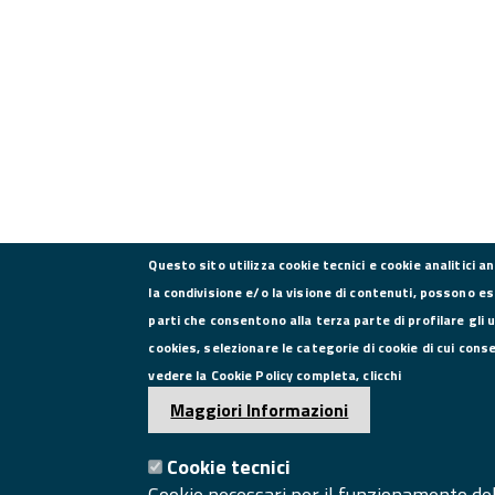
Questo sito utilizza cookie tecnici e cookie analitici a
la condivisione e/o la visione di contenuti, possono es
parti che consentono alla terza parte di profilare gli 
CONTATTI
cookies, selezionare le categorie di cookie di cui cons
vedere la Cookie Policy completa, clicchi
Via Roma, 75, 81100 Caserta
Maggiori Informazioni
Tel. 0823249111
Pec:
Cookie tecnici
camera.commercio.caserta@ce.legalmail.camcom.it
Cookie necessari per il funzionamento del 