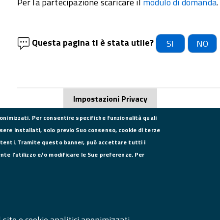
Per la partecipazione scaricare il
modulo di domanda
.
Questa pagina ti è stata utile?
SI
NO
Impostazioni Privacy
nonimizzati. Per consentire specifiche funzionalità quali
sere installati, solo previo Suo consenso, cookie di terze
utenti. Tramite questo banner, può accettare tutti i
DATI PER LA FATTURAZIONE
SE
ente l’utilizzo e/o modificare le Sue preferenze. Per
P.I. 00908580616
C.F. 80004270619
Codice Univoco Ufficio UFXYA1
SI
Ma
sito e cookie analitici anonimizzati