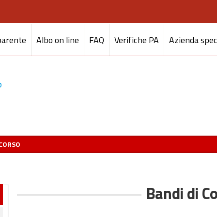
parente
Albo on line
FAQ
Verifiche PA
Azienda spec
NCORSO
Bandi di C