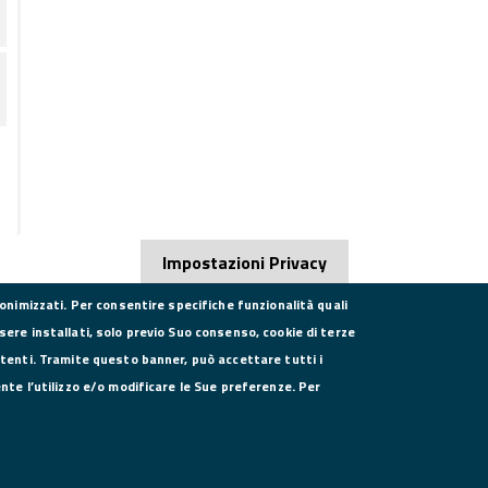
Impostazioni Privacy
nonimizzati. Per consentire specifiche funzionalità quali
sere installati, solo previo Suo consenso, cookie di terze
utenti. Tramite questo banner, può accettare tutti i
DATI PER LA FATTURAZIONE
SE
ente l’utilizzo e/o modificare le Sue preferenze. Per
P.I. 00908580616
C.F. 80004270619