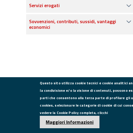
Servizi erogati
Sovvenzioni, contributi, sussidi, vantaggi
economici
Questo sito utilizza cookie tecnici e cookie analitici a
la condivisione e/o la visione di contenuti, possono es
parti che consentono alla terza parte di profilare gli 
CONTATTI
cookies, selezionare le categorie di cookie di cui cons
vedere la Cookie Policy completa, clicchi
Via Roma, 75, 81100 Caserta
Maggiori Informazioni
Tel. 0823249111