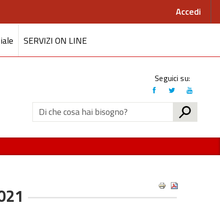
Accedi
iale
SERVIZI ON LINE
Link
Seguici su:
social
CERCA
021