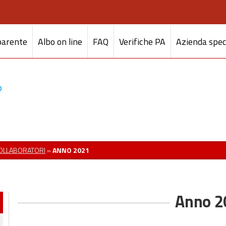
parente
Albo on line
FAQ
Verifiche PA
Azienda spec
COLLABORATORI
»
ANNO 2021
Anno 2