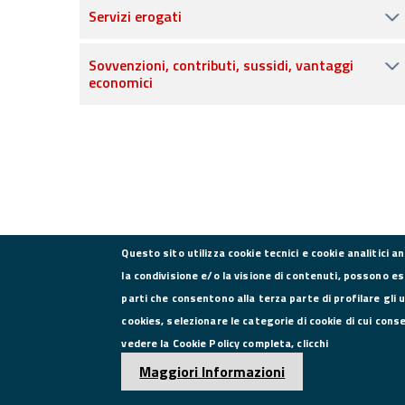
Servizi erogati
Sovvenzioni, contributi, sussidi, vantaggi
economici
Questo sito utilizza cookie tecnici e cookie analitici a
la condivisione e/o la visione di contenuti, possono es
parti che consentono alla terza parte di profilare gli 
CONTATTI
cookies, selezionare le categorie di cookie di cui cons
vedere la Cookie Policy completa, clicchi
Via Roma, 75, 81100 Caserta
Maggiori Informazioni
Tel. 0823249111