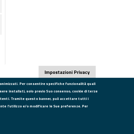
Impostazioni Privacy
nonimizzati. Per consentire specifiche funzionalità quali
sere installati, solo previo Suo consenso, cookie di terze
utenti. Tramite questo banner, può accettare tutti i
DATI PER LA FATTURAZIONE
SE
ente l’utilizzo e/o modificare le Sue preferenze. Per
P.I. 00908580616
C.F. 80004270619