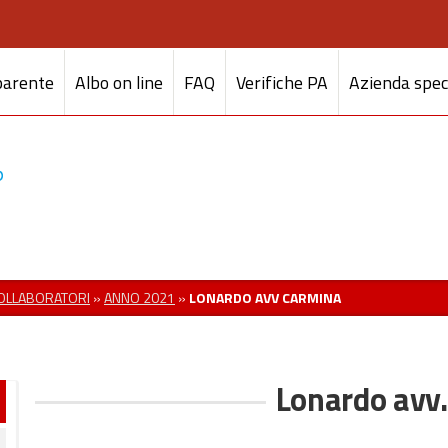
parente
Albo on line
FAQ
Verifiche PA
Azienda spec
COLLABORATORI
»
ANNO 2021
»
LONARDO AVV CARMINA
Lonardo avv