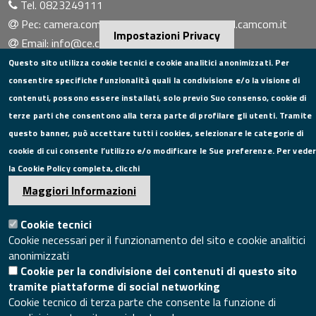
Tel. 0823249111
Pec:
camera.commercio.caserta@ce.legalmail.camcom.it
Impostazioni Privacy
Email:
info@ce.camcom.it
DATI PER LA FATTURAZIONE
Questo sito utilizza cookie tecnici e cookie analitici anonimizzati. Per
consentire specifiche funzionalità quali la condivisione e/o la visione di
P.I. 00908580616
contenuti, possono essere installati, solo previo Suo consenso, cookie di
C.F. 80004270619
terze parti che consentono alla terza parte di profilare gli utenti. Tramite
Codice Univoco Ufficio UFXYA1
questo banner, può accettare tutti i cookies, selezionare le categorie di
SEGUICI SU
cookie di cui consente l’utilizzo e/o modificare le Sue preferenze. Per vede
la Cookie Policy completa, clicchi
Maggiori Informazioni
Cookie tecnici
SITO WEB
Cookie necessari per il funzionamento del sito e cookie analitici
Mappa del sito
anonimizzati
Cookie per la condivisione dei contenuti di questo sito
Accesso redazione sito
tramite piattaforme di social networking
Area riservata
Cookie tecnico di terza parte che consente la funzione di