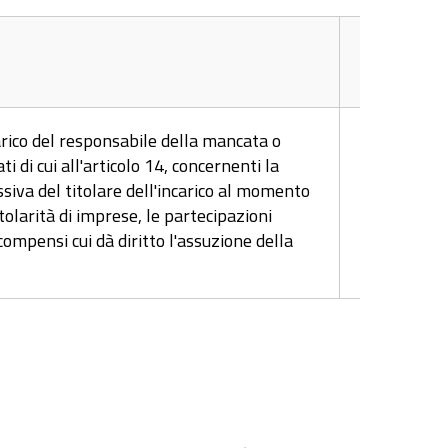
Aggiorna
rico del responsabile della mancata o
 di cui all'articolo 14, concernenti la
Tempesti
iva del titolare dell'incarico al momento
(ex art. 8, 
itolarità di imprese, le partecipazioni
n. 33/201
compensi cui dà diritto l'assuzione della