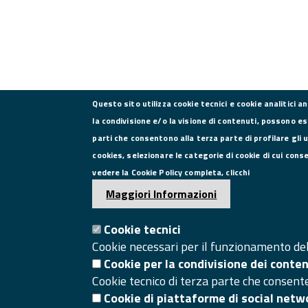
Questo sito utilizza cookie tecnici e cookie analitici a
la condivisione e/o la visione di contenuti, possono es
parti che consentono alla terza parte di profilare gli 
CONTATTI
cookies, selezionare le categorie di cookie di cui cons
vedere la Cookie Policy completa, clicchi
Via Roma, 75, 81100 Caserta
Maggiori Informazioni
Tel. 0823249111
Pec:
Cookie tecnici
camera.commercio.caserta@ce.legalmail.camcom.it
Cookie necessari per il funzionamento del 
Email:
info@ce.camcom.it
Cookie per la condivisione dei conte
Cookie tecnico di terza parte che consent
Cookie di piattaforme di social netw