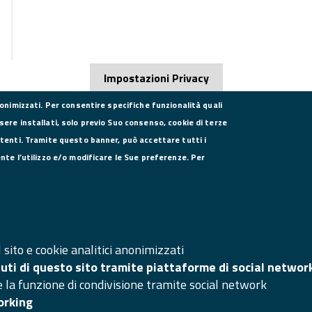
Impostazioni Privacy
nonimizzati. Per consentire specifiche funzionalità quali
sere installati, solo previo Suo consenso, cookie di terze
utenti. Tramite questo banner, può accettare tutti i
DATI PER LA FATTURAZIONE
SE
ente l’utilizzo e/o modificare le Sue preferenze. Per
P.I. 00908580616
C.F. 80004270619
Codice Univoco Ufficio UFXYA1
SI
Ma
sito e cookie analitici anonimizzati
nuti di questo sito tramite piattaforme di social networ
Ac
e la funzione di condivisione tramite social network
Ar
orking