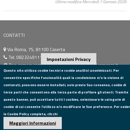
Ultima modifica: Mercoledì 7 Gennaio 2026
CONTATTI
Via Roma, 75, 81100 Caserta
Tel. 0823249111
Impostazioni Privacy
Pec:
camera.commercio.caserta@ce.legalmail.camcom.it
Questo sito utilizza cookie tecnici e cookie analitici anonimizzati. Per
Email:
info@ce.camcom.it
consentire specifiche funzionalità quali la condivisione e/o la visione di
DATI PER LA FATTURAZIONE
contenuti, possono essere installati, solo previo Suo consenso, cookie di
terze parti che consentono alla terza parte di profilare gli utenti. Tramite
P.I. 00908580616
questo banner, può accettare tutti i cookies, selezionare le categorie di
C.F. 80004270619
cookie di cui consente l’utilizzo e/o modificare le Sue preferenze. Per vede
Codice Univoco Ufficio UFXYA1
la Cookie Policy completa, clicchi
SEGUICI SU
Maggiori Informazioni