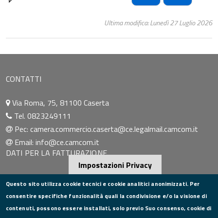
Ultima modifica: Lunedì 27 Luglio 2026
CONTATTI
Via Roma, 75, 81100 Caserta
Tel. 0823249111
Pec:
camera.commercio.caserta@ce.legalmail.camcom.it
Email:
info@ce.camcom.it
DATI PER LA FATTURAZIONE
Impostazioni Privacy
P.I. 00908580616
Questo sito utilizza cookie tecnici e cookie analitici anonimizzati. Per
C.F. 80004270619
consentire specifiche funzionalità quali la condivisione e/o la visione di
Codice Univoco Ufficio UFXYA1
contenuti, possono essere installati, solo previo Suo consenso, cookie di
SEGUICI SU