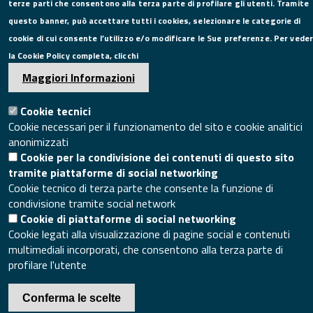
terze parti che consentono alla terza parte di profilare gli utenti. Tramite
questo banner, può accettare tutti i cookies, selezionare le categorie di
cookie di cui consente l’utilizzo e/o modificare le Sue preferenze. Per vede
la Cookie Policy completa, clicchi
Maggiori Informazioni
SITO WEB
Mappa del sito
Cookie tecnici
Accesso redazione sito
Cookie necessari per il funzionamento del sito e cookie analitici
Area riservata
anonimizzati
Cookie per la condivisione dei contenuti di questo sito
tramite piattaforme di social networking
© 2020 Camera di Commercio di Caserta
Cookie tecnico di terza parte che consente la funzione di
condivisione tramite social network
Cookie di piattaforme di social networking
Cookie legati alla visualizzazione di pagine social e contenuti
multimediali incorporati, che consentono alla terza parte di
profilare l'utente
Conferma le scelte