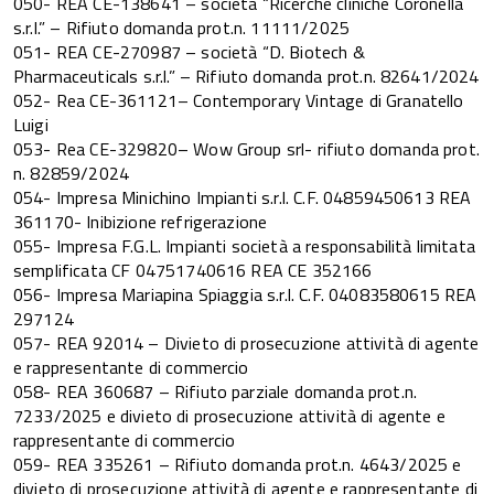
050- REA CE-138641 – società “Ricerche cliniche Coronella
s.r.l.” – Rifiuto domanda prot.n. 11111/2025
051- REA CE-270987 – società “D. Biotech &
Pharmaceuticals s.r.l.” – Rifiuto domanda prot.n. 82641/2024
052- Rea CE-361121– Contemporary Vintage di Granatello
Luigi
053- Rea CE-329820– Wow Group srl- rifiuto domanda prot.
n. 82859/2024
054- Impresa Minichino Impianti s.r.l. C.F. 04859450613 REA
361170- Inibizione refrigerazione
055- Impresa F.G.L. Impianti società a responsabilità limitata
semplificata CF 04751740616 REA CE 352166
056- Impresa Mariapina Spiaggia s.r.l. C.F. 04083580615 REA
297124
057- REA 92014 – Divieto di prosecuzione attività di agente
e rappresentante di commercio
058- REA 360687 – Rifiuto parziale domanda prot.n.
7233/2025 e divieto di prosecuzione attività di agente e
rappresentante di commercio
059- REA 335261 – Rifiuto domanda prot.n. 4643/2025 e
divieto di prosecuzione attività di agente e rappresentante di