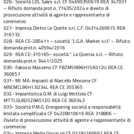
026- Società LDL Sales s.r.l. CF 04699350619 REA 347931
– Rifiuto domanda prot.n. 77405/2024 e divieto di
prosecuzione attività di agente e rappresentante di
commercio
027- Impresa Dietro Le Quinte s.r.l. C.F. 04314260615 REA
316732
028- REA CE-285411 – società “L.G.A. Market s.r.l.” – Rifiuto
domanda prot.n. 40594/2016
029- REA CE-315165– società “ La Quercia s.r.l. – Rifiuto
domanda prot.n. 9441/2025
030- Fabozzi Massimo CF FBZMSM96H15A512U REA CE
360657
031- MI. MA. Impianti di Marcello Mincione CF
MNCMCL96H13I234L REA CE 355365
032- Impiantistica D.M. di Luigi Mottola CF
MTTLGU82S28A512O REA CE 360343
033- Società P.M.G. Energeering società a responsabilità
limitata semplificata CF 04338010616 REA 318806 –
Divieto di prosecuzione attività di agente e rappresentante di
commercio
034- Impresa Media Group srl CF 01791260662 REA CE