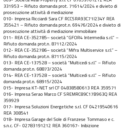
331953 – Rifiuto domanda prot. 71614/2024 e divieto di
prosecuzione attività di mediazione
010- Impresa Ricciardi Sara CF RCCSRA93C71I234Y REA
355421 – Rifiuto domanda prot.n. 69476/2024 e divieto di
prosecuzione attività di mediazione immobiliare
011- REA CE-352785– società “GFOR4 Intermedia s.r.l.” –
Rifiuto domanda prot.n. 87112/2024
012- REA CE-352786– società “Mifra Multiservice s.r.l.” –
Rifiuto domanda prot.n. 87115/2024
013- REA CE-137528 – società “Multicedi s.r.l.” – Rifiuto
domanda prot.n. 68873/2024
014- REA CE-137528 – società “Multicedi s.r.l.” – Rifiuto
domanda prot.n. 68915/2024
015- Impresa KT-NET srl CF 04838580613 REA 359571
016- Impresa Serao Marco CF SREMRC89C17B963Q REA
359929
017- Impresa Soluzioni Energetiche s.r.l. CF 04219540616
REA 308541
018- Impresa Garage del Sole di Franzese Tommaso e c.
s.n.c. CF- 02783191212 REA 360167- Inibizione