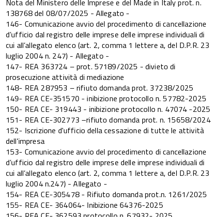
Nota del Ministero delle Imprese e del Made in Italy prot. n.
138768 del 08/07/2025 - Allegato -
146- Comunicazione avvio del procedimento di cancellazione
d’ufficio dal registro delle imprese delle imprese individuali di
cui all’allegato elenco (art. 2, comma 1 lettere a, del D.P.R. 23
luglio 2004 n. 247) - Allegato -
147- REA 363724 – prot. 57189/2025 - divieto di
prosecuzione attività di mediazione
148- REA 287953 – rifiuto domanda prot. 37238/2025
149- REA CE-351570 - inibizione protocollo n. 57782-2025
150- REA CE- 319443 - inibizione protocollo n. 47074 -2025
151- REA CE-302773 –rifiuto domanda prot. n. 15658/2024
152- Iscrizione d'ufficio della cessazione di tutte le attività
dell'impresa
153- Comunicazione avvio del procedimento di cancellazione
d’ufficio dal registro delle imprese delle imprese individuali di
cui all’allegato elenco (art. 2, comma 1 lettere a, del D.P.R. 23
luglio 2004 n.247) - Allegato -
154- REA CE-305478 - Rifiuto domanda prot.n. 1261/2025
155- REA CE- 364064- Inibizione 64376-2025
156- REA CE- 362593 protocollo n. 67932- 2025