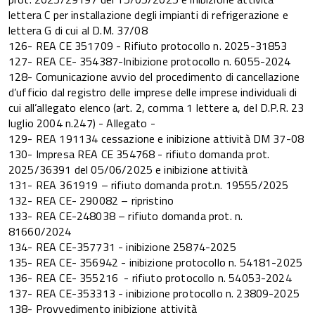
lettera C per installazione degli impianti di refrigerazione e
lettera G di cui al D.M. 37/08
126- REA CE 351709 - Rifiuto protocollo n. 2025-31853
127- REA CE- 354387-Inibizione protocollo n. 6055-2024
128- Comunicazione avvio del procedimento di cancellazione
d’ufficio dal registro delle imprese delle imprese individuali di
cui all’allegato elenco (art. 2, comma 1 lettere a, del D.P.R. 23
luglio 2004 n.247) - Allegato -
129- REA 191134 cessazione e inibizione attività DM 37-08
130- Impresa REA CE 354768 - rifiuto domanda prot.
2025/36391 del 05/06/2025 e inibizione attività
131- REA 361919 – rifiuto domanda prot.n. 19555/2025
132- REA CE- 290082 – ripristino
133- REA CE-248038 – rifiuto domanda prot. n.
81660/2024
134- REA CE-357731 - inibizione 25874-2025
135- REA CE- 356942 - inibizione protocollo n. 54181-2025
136- REA CE- 355216 - rifiuto protocollo n. 54053-2024
137- REA CE-353313 - inibizione protocollo n. 23809-2025
138- Provvedimento inibizione attività