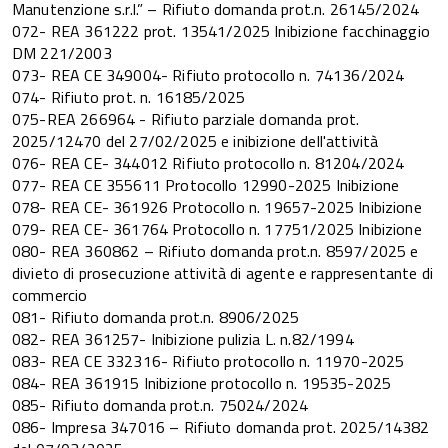
Manutenzione s.r.l.” – Rifiuto domanda prot.n. 26145/2024
072- REA 361222 prot. 13541/2025 Inibizione facchinaggio
DM 221/2003
073- REA CE 349004- Rifiuto protocollo n. 74136/2024
074- Rifiuto prot. n. 16185/2025
075-REA 266964 - Rifiuto parziale domanda prot.
2025/12470 del 27/02/2025 e inibizione dell'attività
076- REA CE- 344012 Rifiuto protocollo n. 81204/2024
077- REA CE 355611 Protocollo 12990-2025 Inibizione
078- REA CE- 361926 Protocollo n. 19657-2025 Inibizione
079- REA CE- 361764 Protocollo n. 17751/2025 Inibizione
080- REA 360862 – Rifiuto domanda prot.n. 8597/2025 e
divieto di prosecuzione attività di agente e rappresentante di
commercio
081- Rifiuto domanda prot.n. 8906/2025
082- REA 361257- Inibizione pulizia L. n.82/1994
083- REA CE 332316- Rifiuto protocollo n. 11970-2025
084- REA 361915 Inibizione protocollo n. 19535-2025
085- Rifiuto domanda prot.n. 75024/2024
086- Impresa 347016 – Rifiuto domanda prot. 2025/14382