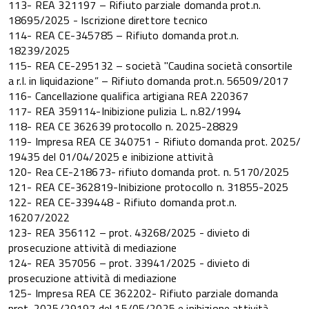
113- REA 321197 – Rifiuto parziale domanda prot.n.
18695/2025 - Iscrizione direttore tecnico
114- REA CE-345785 – Rifiuto domanda prot.n.
18239/2025
115- REA CE-295132 – società "Caudina società consortile
a r.l. in liquidazione” – Rifiuto domanda prot.n. 56509/2017
116- Cancellazione qualifica artigiana REA 220367
117- REA 359114-Inibizione pulizia L. n.82/1994
118- REA CE 362639 protocollo n. 2025-28829
119- Impresa REA CE 340751 - Rifiuto domanda prot. 2025/
19435 del 01/04/2025 e inibizione attività
120- Rea CE-218673- rifiuto domanda prot. n. 5170/2025
121- REA CE-362819-Inibizione protocollo n. 31855-2025
122- REA CE-339448 - Rifiuto domanda prot.n.
16207/2022
123- REA 356112 – prot. 43268/2025 - divieto di
prosecuzione attività di mediazione
124- REA 357056 – prot. 33941/2025 - divieto di
prosecuzione attività di mediazione
125- Impresa REA CE 362202- Rifiuto parziale domanda
prot. 2025/29197 del 15/05/2025 e inibizione attività