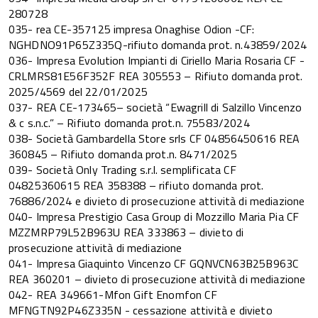
280728
035- rea CE-357125 impresa Onaghise Odion -CF:
NGHDNO91P65Z335Q-rifiuto domanda prot. n.43859/2024
036- Impresa Evolution Impianti di Ciriello Maria Rosaria CF -
CRLMRS81E56F352F REA 305553 – Rifiuto domanda prot.
2025/4569 del 22/01/2025
037- REA CE-173465– società “Ewagrill di Salzillo Vincenzo
& c s.n.c.” – Rifiuto domanda prot.n. 75583/2024
038- Società Gambardella Store srls CF 04856450616 REA
360845 – Rifiuto domanda prot.n. 8471/2025
039- Società Only Trading s.r.l. semplificata CF
04825360615 REA 358388 – rifiuto domanda prot.
76886/2024 e divieto di prosecuzione attività di mediazione
040- Impresa Prestigio Casa Group di Mozzillo Maria Pia CF
MZZMRP79L52B963U REA 333863 – divieto di
prosecuzione attività di mediazione
041- Impresa Giaquinto Vincenzo CF GQNVCN63B25B963C
REA 360201 – divieto di prosecuzione attività di mediazione
042- REA 349661-Mfon Gift Enomfon CF
MFNGTN92P46Z335N - cessazione attività e divieto