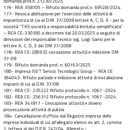
domanda prot.n. 21230/2025
176- REA 358705 – Rifiuto domanda prot.n. 69528/2024
177- Revoca abilitazione per l'esercizio delle attività di
impiantistica di cui al D.M. 37/2008 lettere A, C, D, E - per la
società “TKS società a responsabilità limitata semplificata”
– REA CE-330390 a decorrere dal 20.03.2025 a seguito di
dimissioni del responsabile tecnico sig. Luigi Sarno per le
lettere A, C, D, E del DM 37/2008
178- REA CE-285932 cessazione attività e inibizione DM
37-08
179- Rifiuto domanda prot. n. 60163/2025
180- Impresa ISET Servizi Tecnologici Group - REA CE
364043- Rifiuto parziale e inibizione attività di installazione
impianti di cui al D.M. 37/08
181- REA CE- 235222 Rifiuto protocollo n. 1067 -2024
182- REA CE- 256312 Rifiuto protocollo n. 1067 -2024
183- REA 341817 - Cessazione attività e diviero
prosecuzione attività di pulizia
184- Cancellazione d'ufficio dal Registro imprese delle
imprese individuali di cui all'allegato elenco ex art. 2, comma
1, lettera a) del D.P.R. 247/04. Allegato -