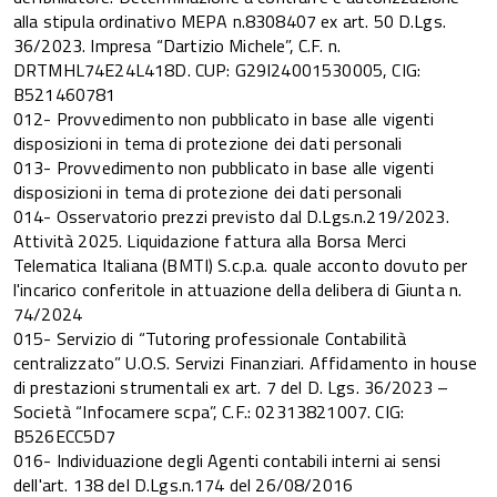
alla stipula ordinativo MEPA n.8308407 ex art. 50 D.Lgs.
36/2023. Impresa “Dartizio Michele”, C.F. n.
DRTMHL74E24L418D. CUP: G29I24001530005, CIG:
B521460781
012- Provvedimento non pubblicato in base alle vigenti
disposizioni in tema di protezione dei dati personali
013- Provvedimento non pubblicato in base alle vigenti
disposizioni in tema di protezione dei dati personali
014- Osservatorio prezzi previsto dal D.Lgs.n.219/2023.
Attività 2025. Liquidazione fattura alla Borsa Merci
Telematica Italiana (BMTI) S.c.p.a. quale acconto dovuto per
l'incarico conferitole in attuazione della delibera di Giunta n.
74/2024
015- Servizio di “Tutoring professionale Contabilità
centralizzato” U.O.S. Servizi Finanziari. Affidamento in house
di prestazioni strumentali ex art. 7 del D. Lgs. 36/2023 –
Società “Infocamere scpa”, C.F.: 02313821007. CIG:
B526ECC5D7
016- Individuazione degli Agenti contabili interni ai sensi
dell'art. 138 del D.Lgs.n.174 del 26/08/2016