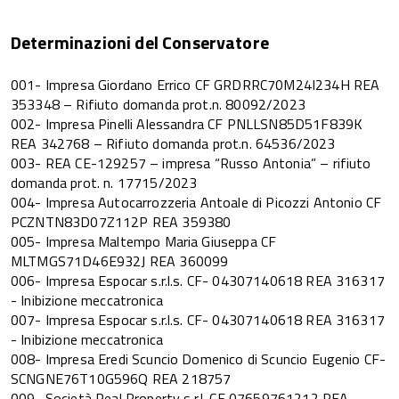
Determinazioni del Conservatore
001- Impresa Giordano Errico CF GRDRRC70M24I234H REA
353348 – Rifiuto domanda prot.n. 80092/2023
002- Impresa Pinelli Alessandra CF PNLLSN85D51F839K
REA 342768 – Rifiuto domanda prot.n. 64536/2023
003- REA CE-129257 – impresa “Russo Antonia” – rifiuto
domanda prot. n. 17715/2023
004- Impresa Autocarrozzeria Antoale di Picozzi Antonio CF
PCZNTN83D07Z112P REA 359380
005- Impresa Maltempo Maria Giuseppa CF
MLTMGS71D46E932J REA 360099
006- Impresa Espocar s.r.l.s. CF- 04307140618 REA 316317
- Inibizione meccatronica
007- Impresa Espocar s.r.l.s. CF- 04307140618 REA 316317
- Inibizione meccatronica
008- Impresa Eredi Scuncio Domenico di Scuncio Eugenio CF-
SCNGNE76T10G596Q REA 218757
009- Società Real Property s.r.l. CF 07659761212 REA