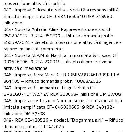
prosecuzione attività di pulizia
043- Impresa Didonauto s.r.l.s. - società a responsabilità
limitata semplificata CF- 04341850610 REA 318980-
Inibizione
044- Società Antonio Alinei Rappresentanze s.a.s. CF
05029491213 REA 359877 – Rifiuto domanda prot.n.
85059/2024 e divieto di prosecuzione attività di agente e
rappresentante di commercio
045- Società M.P.M. di Nacchia Immacolata & c. s.a.s. CF
03761630619 REA 270918 – divieto di prosecuzione
attività di mediazione
046- Impresa Barra Maria CF BRRMRA88R46F839R REA
361105 – Rifiuto domanda prot.n. 10883/2025
047- Impresa B.L impianti di Luigi Barbato CF
BRBLGU71D17A512V REA 353668- Inibizione DM 37/08
048- Impresa costruzioni Norman società a responsabilità
limitata semplificata CF- 04603060619 REA 340132-
Inibizione DM 37/08
049- REA CE-120526 – società “Biogamma s.r.l.” – Rifiuto
domanda prot.n. 11114/2025