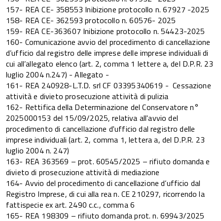
157- REA CE- 358553 Inibizione protocollo n. 67927 -2025
158- REA CE- 362593 protocollo n. 60576- 2025
159- REA CE-363607 Inibizione protocollo n. 54423-2025
160- Comunicazione avvio del procedimento di cancellazione
d’ufficio dal registro delle imprese delle imprese individuali di
cui all’allegato elenco (art. 2, comma 1 lettere a, del D.P.R. 23
luglio 2004 n.247) - Allegato -
161- REA 240928-L.T.D. srl CF 03395340619 - Cessazione
attività e divieto prosecuzione attività di pulizia
162- Rettifica della Determinazione del Conservatore n°
2025000153 del 15/09/2025, relativa all'avvio del
procedimento di cancellazione d'ufficio dal registro delle
imprese individuali (art. 2, comma 1, lettera a, del D.P.R. 23
luglio 2004 n. 247)
163- REA 363569 – prot. 60545/2025 – rifiuto domanda e
divieto di prosecuzione attività di mediazione
164- Avvio del procedimento di cancellazione d’ufficio dal
Registro Imprese, di cui alla rea n. CE 210297, ricorrendo la
fattispecie ex art. 2490 c.c., comma 6
165- REA 198309 – rifiuto domanda prot. n. 69943/2025