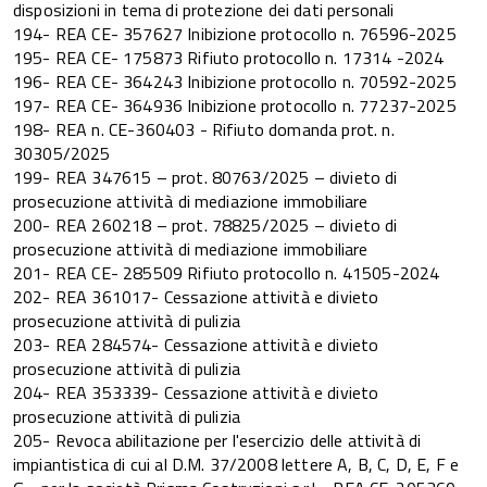
disposizioni in tema di protezione dei dati personali
194- REA CE- 357627 Inibizione protocollo n. 76596-2025
195- REA CE- 175873 Rifiuto protocollo n. 17314 -2024
196- REA CE- 364243 Inibizione protocollo n. 70592-2025
197- REA CE- 364936 Inibizione protocollo n. 77237-2025
198- REA n. CE-360403 - Rifiuto domanda prot. n.
30305/2025
199- REA 347615 – prot. 80763/2025 – divieto di
prosecuzione attività di mediazione immobiliare
200- REA 260218 – prot. 78825/2025 – divieto di
prosecuzione attività di mediazione immobiliare
201- REA CE- 285509 Rifiuto protocollo n. 41505-2024
202- REA 361017- Cessazione attività e divieto
prosecuzione attività di pulizia
203- REA 284574- Cessazione attività e divieto
prosecuzione attività di pulizia
204- REA 353339- Cessazione attività e divieto
prosecuzione attività di pulizia
205- Revoca abilitazione per l'esercizio delle attività di
impiantistica di cui al D.M. 37/2008 lettere A, B, C, D, E, F e