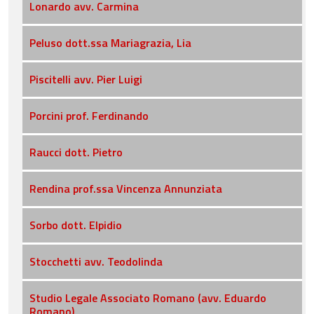
Lonardo avv. Carmina
Peluso dott.ssa Mariagrazia, Lia
Piscitelli avv. Pier Luigi
Porcini prof. Ferdinando
Raucci dott. Pietro
Rendina prof.ssa Vincenza Annunziata
Sorbo dott. Elpidio
Stocchetti avv. Teodolinda
Studio Legale Associato Romano (avv. Eduardo
Romano)