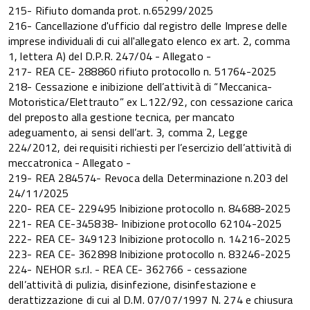
215- Rifiuto domanda prot. n.65299/2025
216- Cancellazione d'ufficio dal registro delle Imprese delle
imprese individuali di cui all'allegato elenco ex art. 2, comma
1, lettera A) del D.P.R. 247/04 - Allegato -
217- REA CE- 288860 rifiuto protocollo n. 51764-2025
218- Cessazione e inibizione dell’attività di “Meccanica-
Motoristica/Elettrauto” ex L.122/92, con cessazione carica
del preposto alla gestione tecnica, per mancato
adeguamento, ai sensi dell’art. 3, comma 2, Legge
224/2012, dei requisiti richiesti per l’esercizio dell’attività di
meccatronica - Allegato -
219- REA 284574- Revoca della Determinazione n.203 del
24/11/2025
220- REA CE- 229495 Inibizione protocollo n. 84688-2025
221- REA CE-345838- Inibizione protocollo 62104-2025
222- REA CE- 349123 Inibizione protocollo n. 14216-2025
223- REA CE- 362898 Inibizione protocollo n. 83246-2025
224- NEHOR s.r.l. - REA CE- 362766 - cessazione
dell’attività di pulizia, disinfezione, disinfestazione e
derattizzazione di cui al D.M. 07/07/1997 N. 274 e chiusura