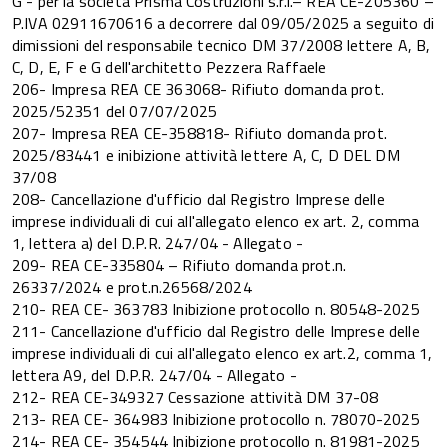
G - per la società Prisma Costruzioni s.r.l.– REA CE-205360 –
P.IVA 02911670616 a decorrere dal 09/05/2025 a seguito di
dimissioni del responsabile tecnico DM 37/2008 lettere A, B,
C, D, E, F e G dell'architetto Pezzera Raffaele
206- Impresa REA CE 363068- Rifiuto domanda prot.
2025/52351 del 07/07/2025
207- Impresa REA CE-358818- Rifiuto domanda prot.
2025/83441 e inibizione attività lettere A, C, D DEL DM
37/08
208- Cancellazione d'ufficio dal Registro Imprese delle
imprese individuali di cui all'allegato elenco ex art. 2, comma
1, lettera a) del D.P.R. 247/04 - Allegato -
209- REA CE-335804 – Rifiuto domanda prot.n.
26337/2024 e prot.n.26568/2024
210- REA CE- 363783 Inibizione protocollo n. 80548-2025
211- Cancellazione d'ufficio dal Registro delle Imprese delle
imprese individuali di cui all'allegato elenco ex art.2, comma 1,
lettera A9, del D.P.R. 247/04 - Allegato -
212- REA CE-349327 Cessazione attività DM 37-08
213- REA CE- 364983 Inibizione protocollo n. 78070-2025
214- REA CE- 354544 Inibizione protocollo n. 81981-2025