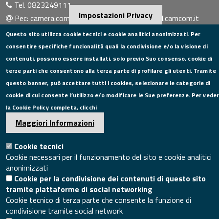
Tel. 0823249111
Impostazioni Privacy
Pec:
camera.commercio.caserta@ce.legalmail.camcom.it
Email:
info@ce.camcom.it
Questo sito utilizza cookie tecnici e cookie analitici anonimizzati. Per
DATI PER LA FATTURAZIONE
consentire specifiche funzionalità quali la condivisione e/o la visione di
contenuti, possono essere installati, solo previo Suo consenso, cookie di
P.I. 00908580616
terze parti che consentono alla terza parte di profilare gli utenti. Tramite
C.F. 80004270619
questo banner, può accettare tutti i cookies, selezionare le categorie di
Codice Univoco Ufficio UFXYA1
cookie di cui consente l’utilizzo e/o modificare le Sue preferenze. Per vede
SEGUICI SU
la Cookie Policy completa, clicchi
Maggiori Informazioni
Cookie tecnici
Cookie necessari per il funzionamento del sito e cookie analitici
SITO WEB
anonimizzati
Mappa del sito
Cookie per la condivisione dei contenuti di questo sito
tramite piattaforme di social networking
Accesso redazione sito
Cookie tecnico di terza parte che consente la funzione di
Area riservata
condivisione tramite social network